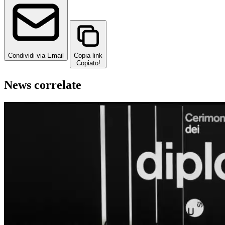
Condividi via Email
Copia link
Copiato!
News correlate