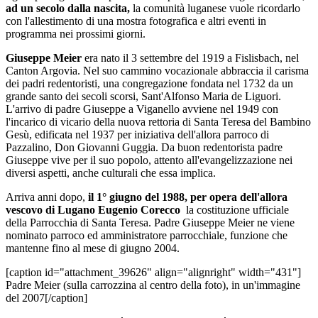
ad un secolo dalla nascita,
la comunità luganese vuole ricordarlo
con l'allestimento di una mostra fotografica e altri eventi in
programma nei prossimi giorni.
Giuseppe Meier
era nato il 3 settembre del 1919 a Fislisbach, nel
Canton Argovia. Nel suo cammino vocazionale abbraccia il carisma
dei padri redentoristi, una congregazione fondata nel 1732 da un
grande santo dei secoli scorsi, Sant'Alfonso Maria de Liguori.
L'arrivo di padre Giuseppe a Viganello avviene nel 1949 con
l'incarico di vicario della nuova rettoria di Santa Teresa del Bambino
Gesù, edificata nel 1937 per iniziativa dell'allora parroco di
Pazzalino, Don Giovanni Guggia. Da buon redentorista padre
Giuseppe vive per il suo popolo, attento all'evangelizzazione nei
diversi aspetti, anche culturali che essa implica.
Arriva anni dopo,
il 1° giugno del 1988,
per opera dell'allora
vescovo di Lugano Eugenio Corecco
la costituzione ufficiale
della Parrocchia di Santa Teresa. Padre Giuseppe Meier ne viene
nominato parroco ed amministratore parrocchiale, funzione che
mantenne fino al mese di giugno 2004.
[caption id="attachment_39626" align="alignright" width="431"]
Padre Meier (sulla carrozzina al centro della foto), in un'immagine
del 2007[/caption]