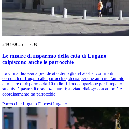
24/09/2025 - 17:09
Le misure di risparmio della città di Lugano
colpiscono anche le parrocchie
La Curia diocesana prende atto dei tagli del 20% ai contributi
comunali di Lugano alle parrocchie, decisi per due anni nell’ambito
di misure di risparmio da 10 milioni. Preoccupazione per l’impatto
su attività pastorali e socio-culturali; avviato dialogo con autorità e
coordinamento tra parrocchie.
Parrocchie
Lugano
Diocesi Lugano