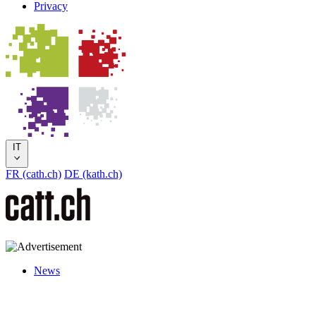
Privacy
IT
FR (cath.ch)
DE (kath.ch)
News