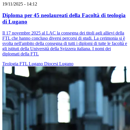
19/11/2025 - 14:12
Diploma per 45 neolaureati della Facoltà di teologia
di Lugano
Il 17 novembre 2025 al LAC la consegna dei titoli agli allievi della
FTL che hanno concluso diversi percorsi di studi. La cerimonia si è
svolta nell'ambito della consegna di tutti i diplomi di tutte le facoltà e
gli istituti della Università della Svizzera italiana. I nomi dei
diplomati della FTL
Teologia
FTL
Lugano
Diocesi Lugano