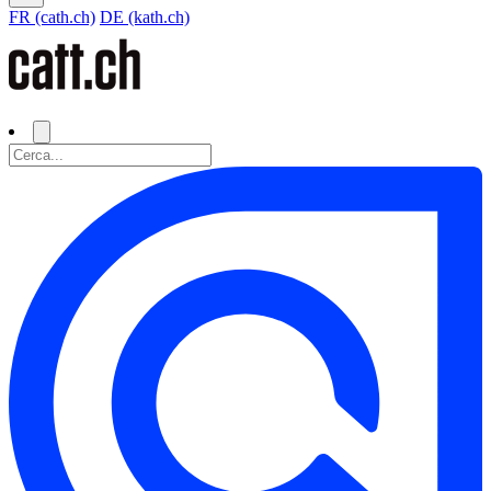
FR (cath.ch)
DE (kath.ch)