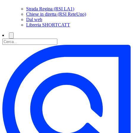
Strada Regina (RSI LA1)
Chiese in diretta (RSI ReteUno)
Dal web
Libreria SHORTCATT