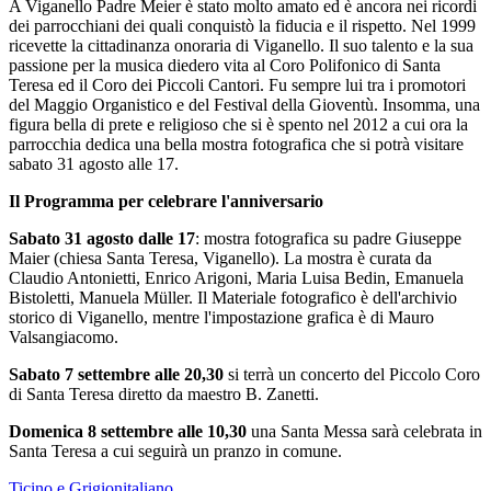
A Viganello Padre Meier è stato molto amato ed è ancora nei ricordi
dei parrocchiani dei quali conquistò la fiducia e il rispetto. Nel 1999
ricevette la cittadinanza onoraria di Viganello. Il suo talento e la sua
passione per la musica diedero vita al Coro Polifonico di Santa
Teresa ed il Coro dei Piccoli Cantori. Fu sempre lui tra i promotori
del Maggio Organistico e del Festival della Gioventù. Insomma, una
figura bella di prete e religioso che si è spento nel 2012 a cui ora la
parrocchia dedica una bella mostra fotografica che si potrà visitare
sabato 31 agosto alle 17.
Il Programma per celebrare l'anniversario
Sabato 31 agosto dalle 17
: mostra fotografica su padre Giuseppe
Maier (chiesa Santa Teresa, Viganello). La mostra è curata da
Claudio Antonietti, Enrico Arigoni, Maria Luisa Bedin, Emanuela
Bistoletti, Manuela Müller. Il Materiale fotografico è dell'archivio
storico di Viganello, mentre l'impostazione grafica è di Mauro
Valsangiacomo.
Sabato 7 settembre alle 20,30
si terrà un concerto del Piccolo Coro
di Santa Teresa diretto da maestro B. Zanetti.
Domenica 8 settembre alle 10,30
una Santa Messa sarà celebrata in
Santa Teresa a cui seguirà un pranzo in comune.
Ticino e Grigionitaliano