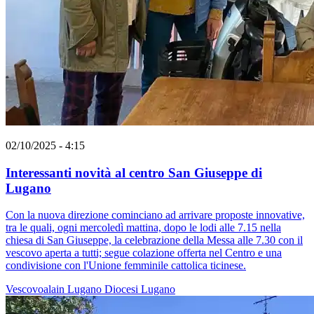
02/10/2025 - 4:15
Interessanti novità al centro San Giuseppe di
Lugano
Con la nuova direzione cominciano ad arrivare proposte innovative,
tra le quali, ogni mercoledì mattina, dopo le lodi alle 7.15 nella
chiesa di San Giuseppe, la celebrazione della Messa alle 7.30 con il
vescovo aperta a tutti; segue colazione offerta nel Centro e una
condivisione con l'Unione femminile cattolica ticinese.
Vescovoalain
Lugano
Diocesi Lugano