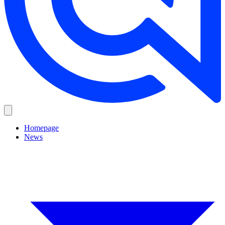
Homepage
News