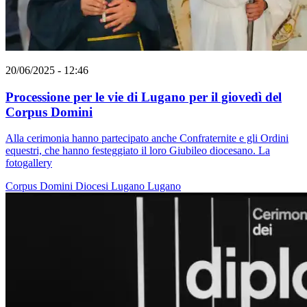
20/06/2025 - 12:46
Processione per le vie di Lugano per il giovedì del
Corpus Domini
Alla cerimonia hanno partecipato anche Confraternite e gli Ordini
equestri, che hanno festeggiato il loro Giubileo diocesano. La
fotogallery
Corpus Domini
Diocesi Lugano
Lugano