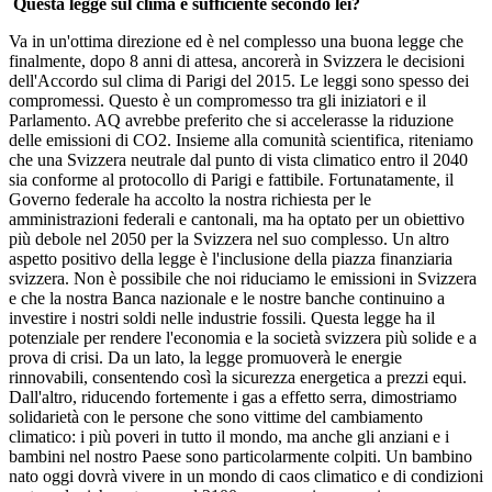
Questa legge sul clima è sufficiente secondo lei?
Va in un'ottima direzione ed è nel complesso una buona legge che
finalmente, dopo 8 anni di attesa, ancorerà in Svizzera le decisioni
dell'Accordo sul clima di Parigi del 2015. Le leggi sono spesso dei
compromessi. Questo è un compromesso tra gli iniziatori e il
Parlamento. AQ avrebbe preferito che si accelerasse la riduzione
delle emissioni di CO2. Insieme alla comunità scientifica, riteniamo
che una Svizzera neutrale dal punto di vista climatico entro il 2040
sia conforme al protocollo di Parigi e fattibile. Fortunatamente, il
Governo federale ha accolto la nostra richiesta per le
amministrazioni federali e cantonali, ma ha optato per un obiettivo
più debole nel 2050 per la Svizzera nel suo complesso. Un altro
aspetto positivo della legge è l'inclusione della piazza finanziaria
svizzera. Non è possibile che noi riduciamo le emissioni in Svizzera
e che la nostra Banca nazionale e le nostre banche continuino a
investire i nostri soldi nelle industrie fossili. Questa legge ha il
potenziale per rendere l'economia e la società svizzera più solide e a
prova di crisi. Da un lato, la legge promuoverà le energie
rinnovabili, consentendo così la sicurezza energetica a prezzi equi.
Dall'altro, riducendo fortemente i gas a effetto serra, dimostriamo
solidarietà con le persone che sono vittime del cambiamento
climatico: i più poveri in tutto il mondo, ma anche gli anziani e i
bambini nel nostro Paese sono particolarmente colpiti. Un bambino
nato oggi dovrà vivere in un mondo di caos climatico e di condizioni