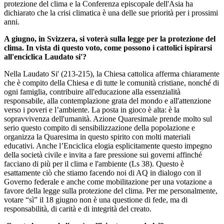
protezione del clima e la Conferenza episcopale dell'Asia ha
dichiarato che la crisi climatica è una delle sue priorità per i prossimi
anni.
A giugno, in Svizzera, si voterà sulla legge per la protezione del
clima. In vista di questo voto, come possono i cattolici ispirarsi
all'enciclica Laudato si'?
Nella Laudato Si' (213-215), la Chiesa cattolica afferma chiaramente
che è compito della Chiesa e di tutte le comunità cristiane, nonché di
ogni famiglia, contribuire all'educazione alla essenzialità
responsabile, alla contemplazione grata del mondo e all'attenzione
verso i poveri e l’ambiente. La posta in gioco è alta: è la
sopravvivenza dell'umanità. Azione Quaresimale prende molto sul
serio questo compito di sensibilizzazione della popolazione e
organizza la Quaresima in questo spirito con molti materiali
educativi. Anche l’Enciclica elogia esplicitamente questo impegno
della società civile e invita a fare pressione sui governi affinché
facciano di più per il clima e l'ambiente (Ls 38). Questo è
esattamente ciò che stiamo facendo noi di AQ in dialogo con il
Governo federale e anche come mobilitazione per una votazione a
favore della legge sulla protezione del clima. Per me personalmente,
votare “sì” il 18 giugno non è una questione di fede, ma di
responsabilità, di carità e di integrità del creato.