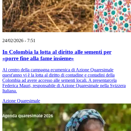
24/02/2026 - 7:51
In Colombia la lotta al diritto alle sementi per
«porre fine alla fame insieme»
Al centro della campagna ecumenica di Azione Quaresimale
quest'anno vi è la lotta al diritto di contadine e contadini della
Colombia ad avere accesso alle sementi locali. A presentarcela
Federica Mauri, responsabile di Azione Quaresimale nella Svizzera
Italiana.
Azione Quaresimale