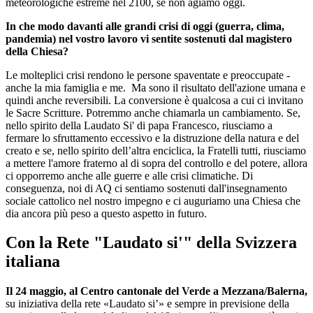
meteorologiche estreme nel 2100, se non agiamo oggi.
In che modo davanti alle grandi crisi di oggi (guerra, clima,
pandemia) nel vostro lavoro vi sentite sostenuti dal magistero
della Chiesa?
Le molteplici crisi rendono le persone spaventate e preoccupate -
anche la mia famiglia e me. Ma sono il risultato dell'azione umana e
quindi anche reversibili. La conversione è qualcosa a cui ci invitano
le Sacre Scritture. Potremmo anche chiamarla un cambiamento. Se,
nello spirito della Laudato Si' di papa Francesco, riusciamo a
fermare lo sfruttamento eccessivo e la distruzione della natura e del
creato e se, nello spirito dell’altra enciclica, la Fratelli tutti, riusciamo
a mettere l'amore fraterno al di sopra del controllo e del potere, allora
ci opporremo anche alle guerre e alle crisi climatiche. Di
conseguenza, noi di AQ ci sentiamo sostenuti dall'insegnamento
sociale cattolico nel nostro impegno e ci auguriamo una Chiesa che
dia ancora più peso a questo aspetto in futuro.
Con la Rete "Laudato si'" della Svizzera
italiana
Il 24 maggio, al Centro cantonale del Verde a Mezzana/Balerna,
su iniziativa della rete «Laudato si’» e sempre in previsione della