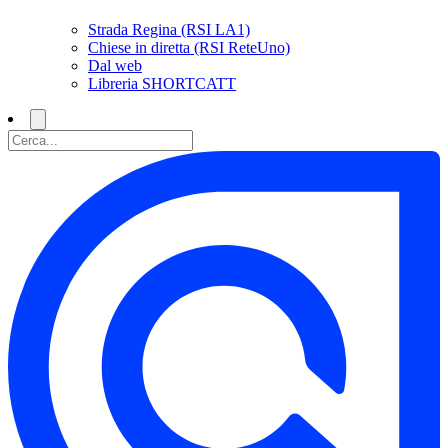
Strada Regina (RSI LA1)
Chiese in diretta (RSI ReteUno)
Dal web
Libreria SHORTCATT