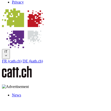
Privacy
IT
FR (cath.ch)
DE (kath.ch)
News