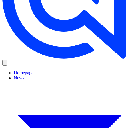
Homepage
News