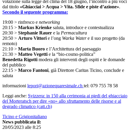
votazione sulla legge del clima del 18 giugno, l’incontro a più voci
dal titolo
«Ghiacciai > Acqua > Vita. Sfide e piste d’azione»
.
Secondo il seguente programma:
19:00 > rinfresco e
networking
20:15 >
Markus Krienke
saluta, introduce e contestualizza
20:30 >
Stephanie Rauer
e la
Permacultura
20:50 >
Arturo Vittori
e l’ong
Warka Water
e il suo progetto (da
remoto)
21:10 >
Marta Buoro
e l’Architettura del paesaggio
21:30 >
Matteo Vegetti
e la “bio-cosmo-politica”
Benedetta Rigotti
modera gli interventi degli ospiti e le domande
del pubblico
22:15 >
Marco Fantoni
, già Direttore Caritas Ticino, conclude e
saluta
informazioni
lepori@azionequaresimale.ch
tel: 079 755 78 58
Leggi anche:
Svizzera: in 150 alla cerimonia ai piedi del ghiacciaio
del Morteratsch per dire «no» allo sfruttamento delle risorse e al
degrado climatico (catt.ch)
Ticino e Grigionitaliano
News pubblicata il:
20/05/2023 alle 8:25