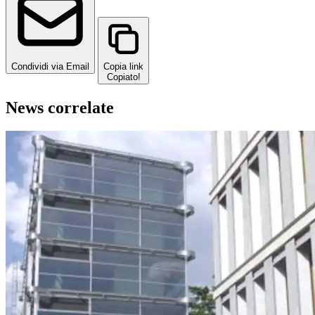
Condividi via Email
Copia link
Copiato!
News correlate