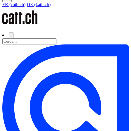
FR (cath.ch)
DE (kath.ch)