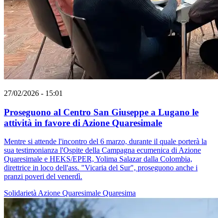
27/02/2026 - 15:01
Proseguono al Centro San Giuseppe a Lugano le
attività in favore di Azione Quaresimale
Mentre si attende l'incontro del 6 marzo, durante il quale porterà la
sua testimonianza l'Ospite della Campagna ecumenica di Azione
Quaresimale e HEKS/EPER, Yolima Salazar dalla Colombia,
direttrice in loco dell'ass. "Vicaria del Sur", proseguono anche i
pranzi poveri del venerdì.
Solidarietà
Azione Quaresimale
Quaresima