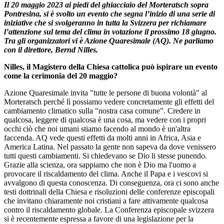
Il 20 maggio 2023 ai piedi del ghiacciaio del Morteratsch sopra
Pontresina, si è svolto un evento che segna l’inizio di una serie di
iniziative che si svolgeranno in tutta la Svizzera per richiamare
l’attenzione sul tema del clima in votazione il prossimo 18 giugno.
Tra gli organizzatori vi è Azione Quaresimale (AQ). Ne parliamo
con il direttore, Bernd Nilles.
Nilles, il Magistero della Chiesa cattolica può ispirare un evento
come la cerimonia del 20 maggio?
Azione Quaresimale invita "tutte le persone di buona volontà" al
Morteratsch perché lì possiamo vedere concretamente gli effetti del
cambiamento climatico sulla "nostra casa comune". Credere in
qualcosa, leggere di qualcosa è una cosa, ma vedere con i propri
occhi ciò che noi umani stiamo facendo al mondo è un'altra
faccenda. AQ vede questi effetti da molti anni in Africa, Asia e
America Latina. Nel passato la gente non sapeva da dove venissero
tutti questi cambiamenti. Si chiedevano se Dio li stesse punendo.
Grazie alla scienza, ora sappiamo che non è Dio ma l'uomo a
provocare il riscaldamento del clima. Anche il Papa e i vescovi si
avvalgono di questa conoscenza. Di conseguenza, ora ci sono anche
testi dottrinali della Chiesa e risoluzioni delle conferenze episcopali
che invitano chiaramente noi cristiani a fare attivamente qualcosa
contro il riscaldamento globale. La Conferenza episcopale svizzera
si è recentemente espressa a favore di una legislazione per la