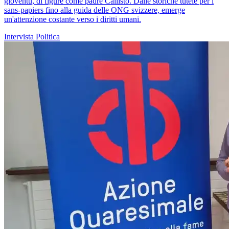
gioventù, di figure come padre Callisto. Dalle storiche tutele per i
sans-papiers fino alla guida delle ONG svizzere, emerge
un'attenzione costante verso i diritti umani.
Intervista
Politica