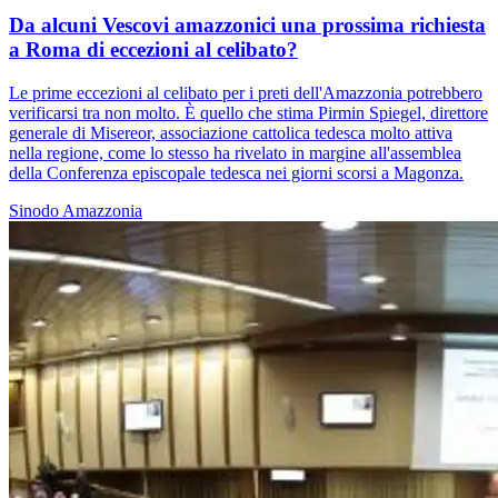
Da alcuni Vescovi amazzonici una prossima richiesta
a Roma di eccezioni al celibato?
Le prime eccezioni al celibato per i preti dell'Amazzonia potrebbero
verificarsi tra non molto. È quello che stima Pirmin Spiegel, direttore
generale di Misereor, associazione cattolica tedesca molto attiva
nella regione, come lo stesso ha rivelato in margine all'assemblea
della Conferenza episcopale tedesca nei giorni scorsi a Magonza.
Sinodo Amazzonia