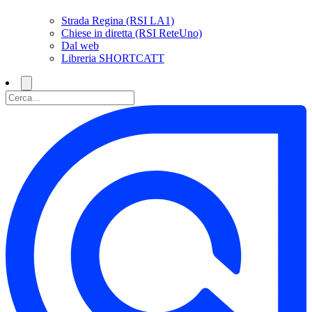
Strada Regina (RSI LA1)
Chiese in diretta (RSI ReteUno)
Dal web
Libreria SHORTCATT