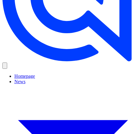
Homepage
News