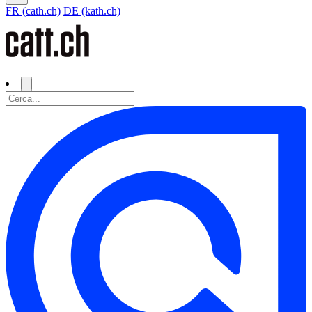
FR (cath.ch)
DE (kath.ch)