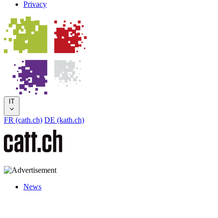
Privacy
IT
FR (cath.ch)
DE (kath.ch)
News