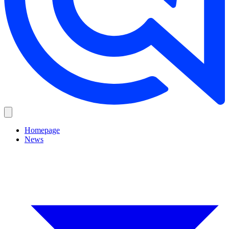
Homepage
News