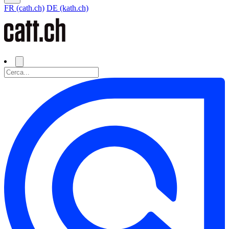
FR (cath.ch)
DE (kath.ch)