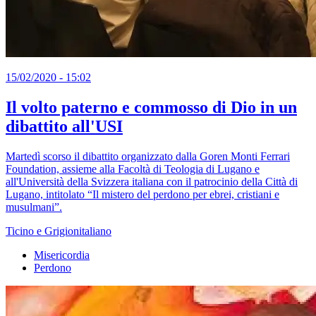
15/02/2020 - 15:02
Il volto paterno e commosso di Dio in un
dibattito all'USI
Martedì scorso il dibattito organizzato dalla Goren Monti Ferrari
Foundation, assieme alla Facoltà di Teologia di Lugano e
all'Università della Svizzera italiana con il patrocinio della Città di
Lugano, intitolato “Il mistero del perdono per ebrei, cristiani e
musulmani”.
Ticino e Grigionitaliano
Misericordia
Perdono