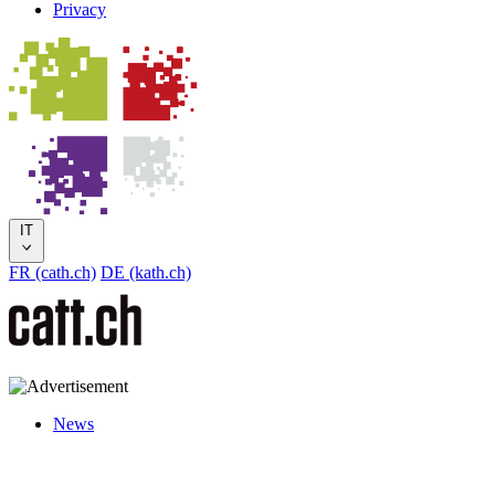
Privacy
IT
FR (cath.ch)
DE (kath.ch)
News