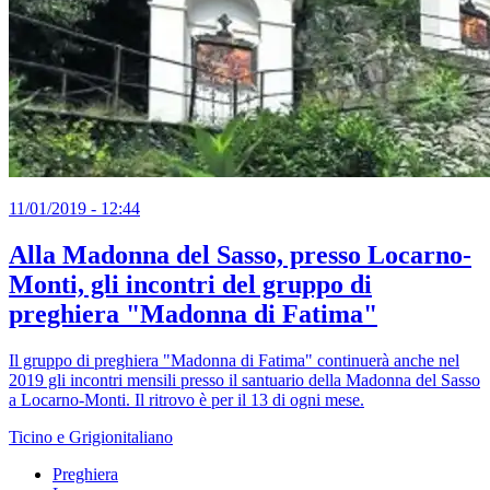
11/01/2019 - 12:44
Alla Madonna del Sasso, presso Locarno-
Monti, gli incontri del gruppo di
preghiera "Madonna di Fatima"
Il gruppo di preghiera "Madonna di Fatima" continuerà anche nel
2019 gli incontri mensili presso il santuario della Madonna del Sasso
a Locarno-Monti. Il ritrovo è per il 13 di ogni mese.
Ticino e Grigionitaliano
Preghiera