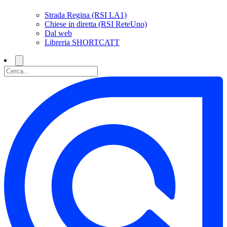
Strada Regina (RSI LA1)
Chiese in diretta (RSI ReteUno)
Dal web
Libreria SHORTCATT