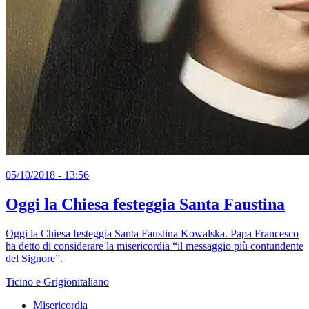
05/10/2018 - 13:56
Oggi la Chiesa festeggia Santa Faustina
Oggi la Chiesa festeggia Santa Faustina Kowalska. Papa Francesco
ha detto di considerare la misericordia “il messaggio più contundente
del Signore”.
Ticino e Grigionitaliano
Misericordia