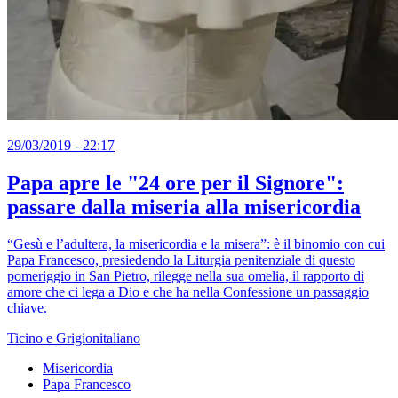
29/03/2019 - 22:17
Papa apre le "24 ore per il Signore":
passare dalla miseria alla misericordia
“Gesù e l’adultera, la misericordia e la misera”: è il binomio con cui
Papa Francesco, presiedendo la Liturgia penitenziale di questo
pomeriggio in San Pietro, rilegge nella sua omelia, il rapporto di
amore che ci lega a Dio e che ha nella Confessione un passaggio
chiave.
Ticino e Grigionitaliano
Misericordia
Papa Francesco