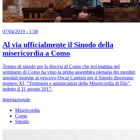
07/04/2019 - 1:58
Al via ufficialmente il Sinodo della
misericordia a Como
Tempo di sinodo per la diocesi di Como che ieri mattina nel
seminario di Como ha visto la prima assemblea plenaria dei membri
sinodali insieme al vescovo Oscar Cantoni per il Sinodo diocesano
numero XI, “Testimoni e annunciatori della Misericordia di Dio”,
indetto il 31 agosto 2017.
Internazionale
Misericordia
Como
Sinodo