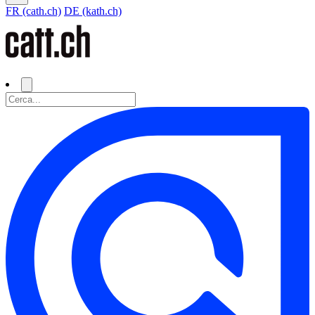
FR (cath.ch)
DE (kath.ch)