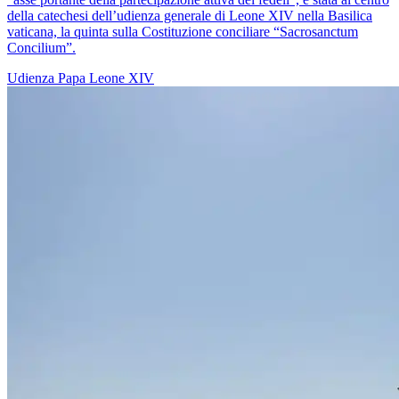
della catechesi dell’udienza generale di Leone XIV nella Basilica
vaticana, la quinta sulla Costituzione conciliare “Sacrosanctum
Concilium”.
Udienza
Papa Leone XIV