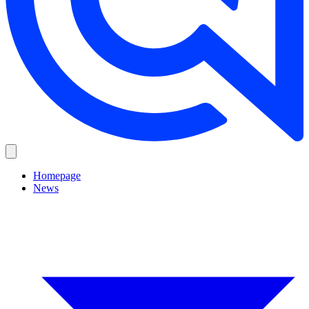
Homepage
News