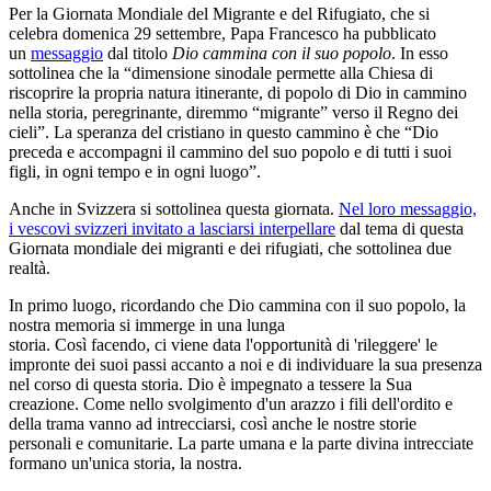
Per la Giornata Mondiale del Migrante e del Rifugiato, che si
celebra domenica 29 settembre, Papa Francesco ha pubblicato
un
messaggio
dal titolo
Dio cammina con il suo popolo
. In esso
sottolinea che la “dimensione sinodale permette alla Chiesa di
riscoprire la propria natura itinerante, di popolo di Dio in cammino
nella storia, peregrinante, diremmo “migrante” verso il Regno dei
cieli”. La speranza del cristiano in questo cammino è che “Dio
preceda e accompagni il cammino del suo popolo e di tutti i suoi
figli, in ogni tempo e in ogni luogo”.
Anche in Svizzera si sottolinea questa giornata.
Nel loro messaggio,
i vescovi svizzeri invitato a lasciarsi interpellare
dal tema di questa
Giornata mondiale dei migranti e dei rifugiati, che sottolinea due
realtà.
In primo luogo, ricordando che Dio cammina con il suo popolo, la
nostra memoria si immerge in una lunga
storia. Così facendo, ci viene data l'opportunità di 'rileggere' le
impronte dei suoi passi accanto a noi e di individuare la sua presenza
nel corso di questa storia. Dio è impegnato a tessere la Sua
creazione. Come nello svolgimento d'un arazzo i fili dell'ordito e
della trama vanno ad intrecciarsi, così anche le nostre storie
personali e comunitarie. La parte umana e la parte divina intrecciate
formano un'unica storia, la nostra.