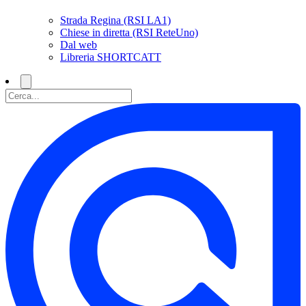
Strada Regina (RSI LA1)
Chiese in diretta (RSI ReteUno)
Dal web
Libreria SHORTCATT