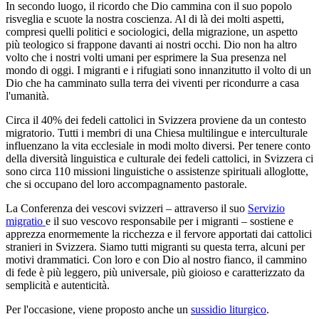
In secondo luogo, il ricordo che Dio cammina con il suo popolo
risveglia e scuote la nostra coscienza. Al di là dei molti aspetti,
compresi quelli politici e sociologici, della migrazione, un aspetto
più teologico si frappone davanti ai nostri occhi. Dio non ha altro
volto che i nostri volti umani per esprimere la Sua presenza nel
mondo di oggi. I migranti e i rifugiati sono innanzitutto il volto di un
Dio che ha camminato sulla terra dei viventi per ricondurre a casa
l'umanità.
Circa il 40% dei fedeli cattolici in Svizzera proviene da un contesto
migratorio. Tutti i membri di una Chiesa multilingue e interculturale
influenzano la vita ecclesiale in modi molto diversi. Per tenere conto
della diversità linguistica e culturale dei fedeli cattolici, in Svizzera ci
sono circa 110 missioni linguistiche o assistenze spirituali alloglotte,
che si occupano del loro accompagnamento pastorale.
La Conferenza dei vescovi svizzeri – attraverso il suo
Servizio
migratio
e il suo vescovo responsabile per i migranti – sostiene e
apprezza enormemente la ricchezza e il fervore apportati dai cattolici
stranieri in Svizzera. Siamo tutti migranti su questa terra, alcuni per
motivi drammatici. Con loro e con Dio al nostro fianco, il cammino
di fede è più leggero, più universale, più gioioso e caratterizzato da
semplicità e autenticità.
Per l'occasione, viene proposto anche un
sussidio liturgico
.