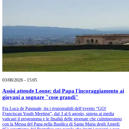
03/08/2026 - 15:05
Assisi attende Leone: dal Papa l'incoraggiamento ai
giovani a sognare "cose grandi"
Fra Luca de Pasquale, tra i responsabili dell’evento “GO!
Franciscan Youth Meeting”, dal 3 al 6 agosto, spiega ai media
vaticani il programma e le finalità delle giornate che culmineranno
con la Messa del Papa nella Basilica di Santa Maria degli Angeli: