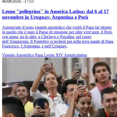
06/08/2026 - 17:53
Leone "pellegrino" in America Latina: dal 6 al 17
novembre in Uruguay, Argentina e Perù
Annunciato il sesto viaggio apostolico che vedrà il Papa far ritorno
in quello che è stato il Paese di missione per oltre vent’anni, il Perù,
con tappa, tra le altre, a Chiclayo e Pucallpa, nel cuore
dell’Amazzonia. Il Pontefice si recherà poi nella terra natale di Papa
Francesco, l’Argentina, e nell’Uruguay.
Viaggio Apostolico
Papa Leone XIV
Americalatina