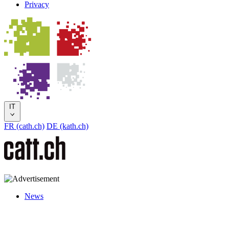
Privacy
IT
FR (cath.ch)
DE (kath.ch)
News