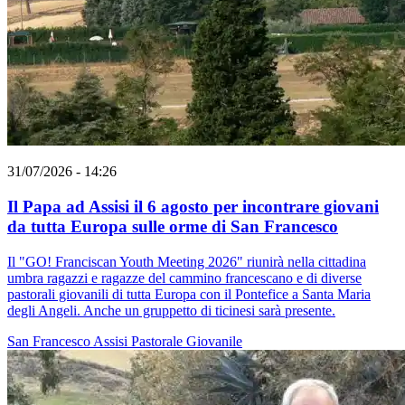
31/07/2026 - 14:26
Il Papa ad Assisi il 6 agosto per incontrare giovani
da tutta Europa sulle orme di San Francesco
Il "GO! Franciscan Youth Meeting 2026" riunirà nella cittadina
umbra ragazzi e ragazze del cammino francescano e di diverse
pastorali giovanili di tutta Europa con il Pontefice a Santa Maria
degli Angeli. Anche un gruppetto di ticinesi sarà presente.
San Francesco
Assisi
Pastorale Giovanile