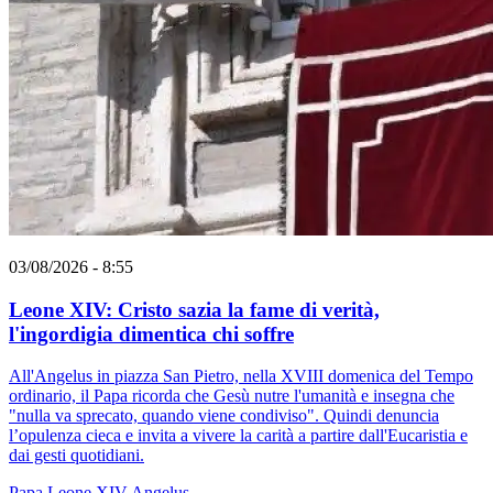
03/08/2026 - 8:55
Leone XIV: Cristo sazia la fame di verità,
l'ingordigia dimentica chi soffre
All'Angelus in piazza San Pietro, nella XVIII domenica del Tempo
ordinario, il Papa ricorda che Gesù nutre l'umanità e insegna che
"nulla va sprecato, quando viene condiviso". Quindi denuncia
l’opulenza cieca e invita a vivere la carità a partire dall'Eucaristia e
dai gesti quotidiani.
Papa Leone XIV
Angelus