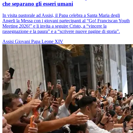
che separano gli esseri umani
In visita pastorale ad Assisi, il Papa celebra a Santa Maria degli
Angeli la Messa con i giovani partecipanti al “Go! Franciscan Youth
Meeting 2026!” e li invita a seguire Cristo, a “vincere la
rassegnazione e la paura” e a “scrivere nuove pagine di storia”.
Assisi
Giovani
Papa Leone XIV