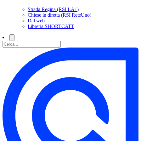
Strada Regina (RSI LA1)
Chiese in diretta (RSI ReteUno)
Dal web
Libreria SHORTCATT