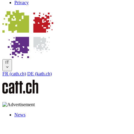
Privacy
IT
FR (cath.ch)
DE (kath.ch)
News