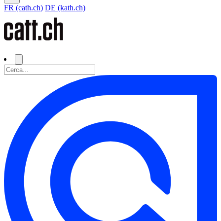
FR (cath.ch)
DE (kath.ch)