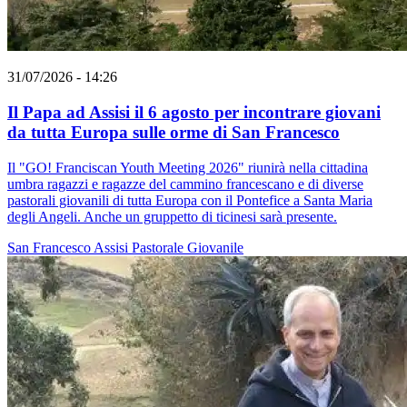
31/07/2026 - 14:26
Il Papa ad Assisi il 6 agosto per incontrare giovani
da tutta Europa sulle orme di San Francesco
Il "GO! Franciscan Youth Meeting 2026" riunirà nella cittadina
umbra ragazzi e ragazze del cammino francescano e di diverse
pastorali giovanili di tutta Europa con il Pontefice a Santa Maria
degli Angeli. Anche un gruppetto di ticinesi sarà presente.
San Francesco
Assisi
Pastorale Giovanile