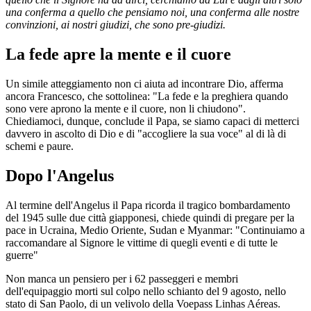
una conferma a quello che pensiamo noi, una conferma alle nostre
convinzioni, ai nostri giudizi, che sono pre-giudizi.
La fede apre la mente e il cuore
Un simile atteggiamento non ci aiuta ad incontrare Dio, afferma
ancora Francesco, che sottolinea: "La fede e la preghiera quando
sono vere aprono la mente e il cuore, non li chiudono".
Chiediamoci, dunque, conclude il Papa, se siamo capaci di metterci
davvero in ascolto di Dio e di "accogliere la sua voce" al di là di
schemi e paure.
Dopo l'Angelus
Al termine dell'Angelus il Papa ricorda il tragico bombardamento
del 1945 sulle due città giapponesi, chiede quindi di pregare per la
pace in Ucraina, Medio Oriente, Sudan e Myanmar: "Continuiamo a
raccomandare al Signore le vittime di quegli eventi e di tutte le
guerre"
Non manca un pensiero per i 62 passeggeri e membri
dell'equipaggio morti sul colpo nello schianto del 9 agosto, nello
stato di San Paolo, di un velivolo della Voepass Linhas Aéreas.