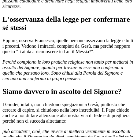
possono catalogare e archiviare negli scaffali impolverati delle loro
sicurezze.
L'osservanza della legge per confermare
sé stessi
Eppure, osserva Francesco, quelle persone osservano la legge e tutti
i precetti. Vedono i miracoli compiuti da Gesù, ma perché neppure
questo "li aiuta a riconoscere in Lui il Messia?".
Perché compiono le loro pratiche religiose non tanto per mettersi in
ascolto del Signore, quanto per trovare in esse una conferma a
quello che pensano loro. Sono chiusi alla Parola del Signore e
cercano una conferma ai propri pensieri.
Siamo davvero in ascolto del Signore?
I Giudei, infatti, non chiedono spiegazioni a Gesù, piuttosto che
cercare di capire, si chiudono nella loro incredulità. Il Papa chiede
anche a noi di fare attenzione alla nostra vita di fede e di preghiera
perché non ci succeda altrettanto:
può accaderci, cioè, che invece di metterci veramente in ascolto di
quello che il Signore ha da dirci, cerchiamo da Lui e dagli altri solo