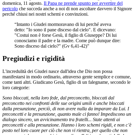
domenica, 11 agosto.
Il Papa ne prende spunto per avvertire del
pericolo
che succeda anche a noi di non ascoltare davvero il Signore
perché chiusi nei nostri schemi e convinzioni.
“Intanto i Giudei mormoravano di lui perché aveva
detto: "Io sono il pane disceso dal cielo". E dicevano:
"Costui non è forse Gesù, il figlio di Giuseppe? Di lui
conosciamo il padre e la madre. Come può dunque dire:
Sono disceso dal cielo?" (Gv 6,41-42)”
Pregiudizi e rigidità
L'incredulità dei Giudei nasce dall'idea che Dio non possa
manifestarsi in modo ordinario, attraverso gente semplice e comune,
come tanti altri. Giudicano Gesù, figlio di un falegname, secondo le
loro categorie:
Sono bloccati, nella loro fede, dal preconcetto, bloccati dal
preconcetto nei confronti delle sue origini umili e anche bloccati
dalla presunzione, perciò, di non avere nulla da imparare da Lui. I
preconcetti e la presunzione, quanto male ci fanno! Impediscono un
dialogo sincero, un avvicinamento tra fratelli... State attenti ai
preconcetti e alla presunzione. Hanno i loro schemi rigidi, e non c’è
posto nel loro cuore per ciò che non vi rientra, per quello che non