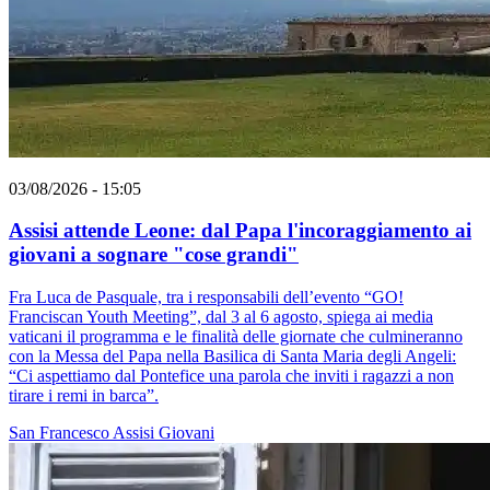
03/08/2026 - 15:05
Assisi attende Leone: dal Papa l'incoraggiamento ai
giovani a sognare "cose grandi"
Fra Luca de Pasquale, tra i responsabili dell’evento “GO!
Franciscan Youth Meeting”, dal 3 al 6 agosto, spiega ai media
vaticani il programma e le finalità delle giornate che culmineranno
con la Messa del Papa nella Basilica di Santa Maria degli Angeli:
“Ci aspettiamo dal Pontefice una parola che inviti i ragazzi a non
tirare i remi in barca”.
San Francesco
Assisi
Giovani