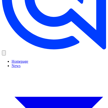
Homepage
News