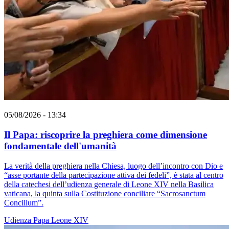
05/08/2026 - 13:34
Il Papa: riscoprire la preghiera come dimensione
fondamentale dell'umanità
La verità della preghiera nella Chiesa, luogo dell’incontro con Dio e
“asse portante della partecipazione attiva dei fedeli”, è stata al centro
della catechesi dell’udienza generale di Leone XIV nella Basilica
vaticana, la quinta sulla Costituzione conciliare “Sacrosanctum
Concilium”.
Udienza
Papa Leone XIV