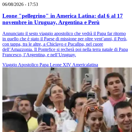
06/08/2026 - 17:53
Leone "pellegrino" in America Latina: dal 6 al 17
novembre in Uruguay, Argentina e Perù
Annunciato il sesto viaggio apostolico che vedrà il Papa far ritorno
in quello che è stato il Paese di missione per oltre vent’anni, il Perù,
con tappa, tra le altre, a Chiclayo e Pucallpa, nel cuore
dell’Amazzonia. Il Pontefice si recherà poi nella terra natale di Papa
Francesco, l’Argentina, e nell’Uruguay.
Viaggio Apostolico
Papa Leone XIV
Americalatina