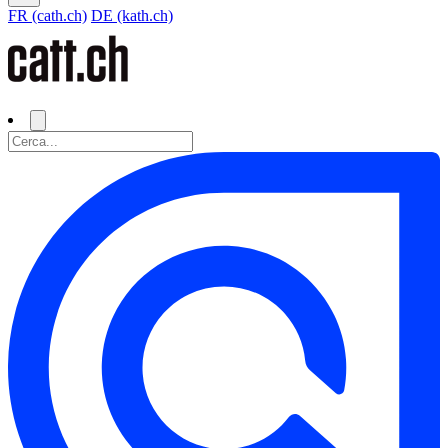
FR (cath.ch)
DE (kath.ch)