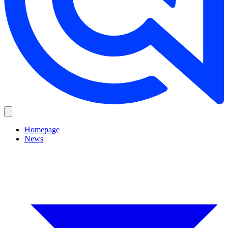
Homepage
News