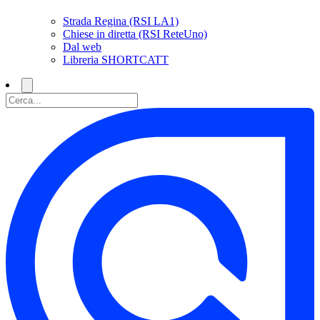
Strada Regina (RSI LA1)
Chiese in diretta (RSI ReteUno)
Dal web
Libreria SHORTCATT