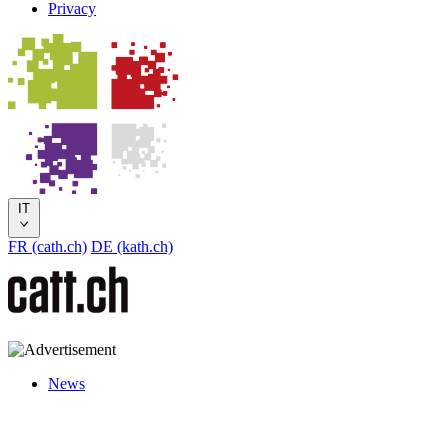
Privacy
IT
FR (cath.ch)
DE (kath.ch)
News