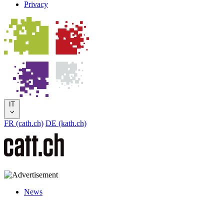
Privacy
IT
FR (cath.ch)
DE (kath.ch)
News