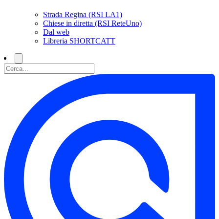
Strada Regina (RSI LA1)
Chiese in diretta (RSI ReteUno)
Dal web
Libreria SHORTCATT