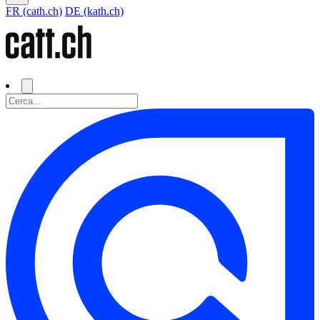
FR (cath.ch)
DE (kath.ch)