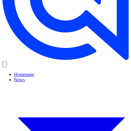
Homepage
News