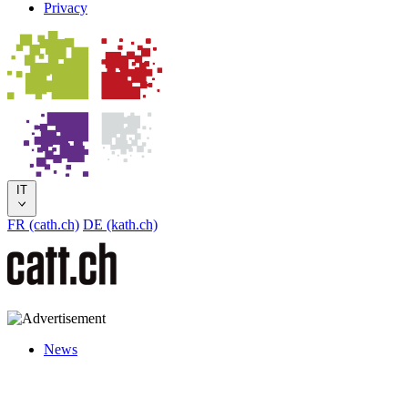
Privacy
IT
FR (cath.ch)
DE (kath.ch)
News