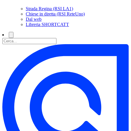
Strada Regina (RSI LA1)
Chiese in diretta (RSI ReteUno)
Dal web
Libreria SHORTCATT