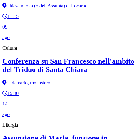
Chiesa nuova (o dell'Assunta) di Locarno
11:15
09
ago
Cultura
Conferenza su San Francesco nell'ambito
del Triduo di Santa Chiara
Cademario, monastero
15:30
14
ago
Liturgia
Assunzione di Maria, funzione in