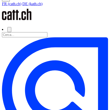
FR (cath.ch)
DE (kath.ch)