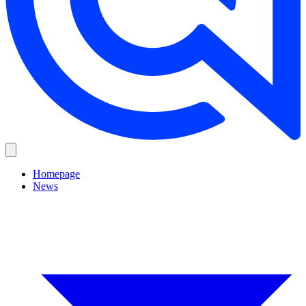
Homepage
News