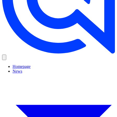
Homepage
News