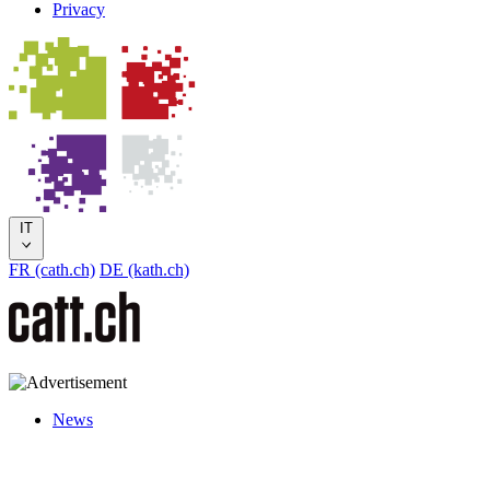
Privacy
IT
FR (cath.ch)
DE (kath.ch)
News