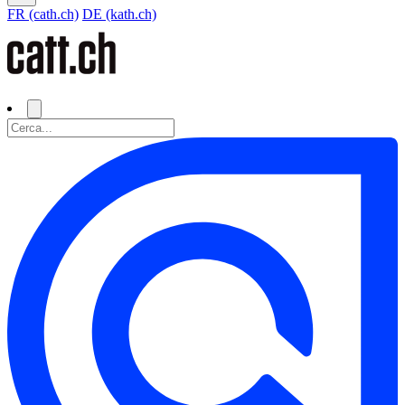
FR (cath.ch)
DE (kath.ch)