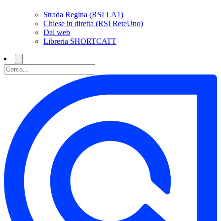
Strada Regina (RSI LA1)
Chiese in diretta (RSI ReteUno)
Dal web
Libreria SHORTCATT