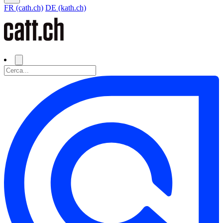
FR (cath.ch)
DE (kath.ch)