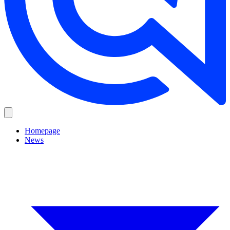
Homepage
News