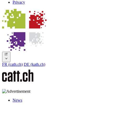
Privacy
IT
FR (cath.ch)
DE (kath.ch)
News