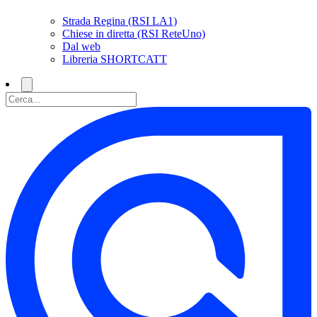
Strada Regina (RSI LA1)
Chiese in diretta (RSI ReteUno)
Dal web
Libreria SHORTCATT