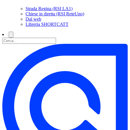
Strada Regina (RSI LA1)
Chiese in diretta (RSI ReteUno)
Dal web
Libreria SHORTCATT