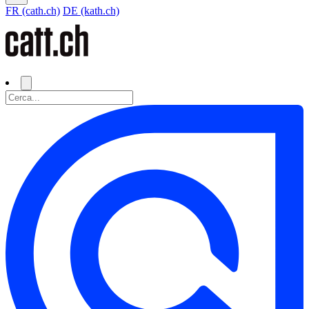
FR (cath.ch)
DE (kath.ch)