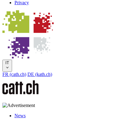
Privacy
IT
FR (cath.ch)
DE (kath.ch)
News