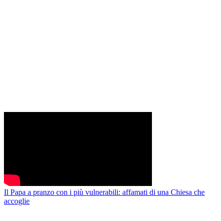
Il Papa a pranzo con i più vulnerabili: affamati di una Chiesa che
accoglie