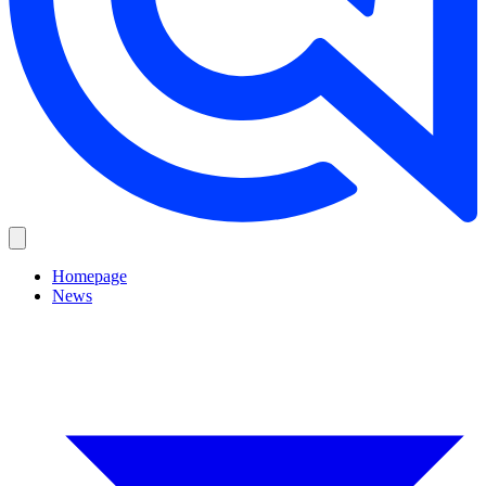
Homepage
News