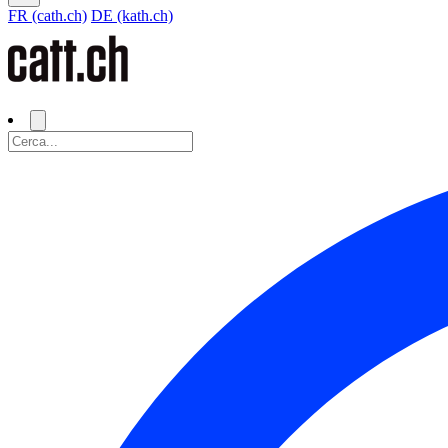
FR (cath.ch)
DE (kath.ch)