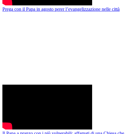
Prega con il Papa in agosto perer l’evangelizzazione nelle città
Il Papa a pranzo con i più vulnerabili: affamati di una Chiesa che