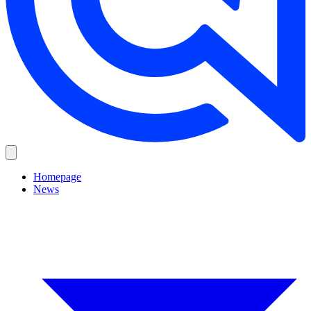
Homepage
News