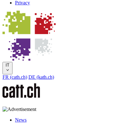
Privacy
IT
FR (cath.ch)
DE (kath.ch)
News