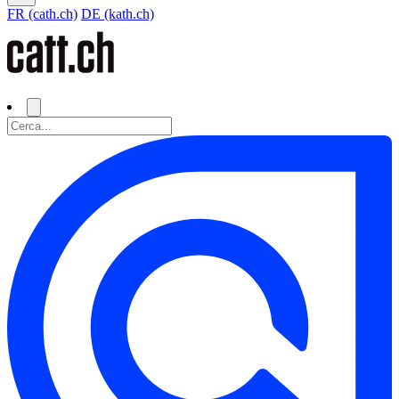
FR (cath.ch)
DE (kath.ch)