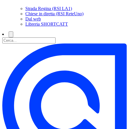
Strada Regina (RSI LA1)
Chiese in diretta (RSI ReteUno)
Dal web
Libreria SHORTCATT