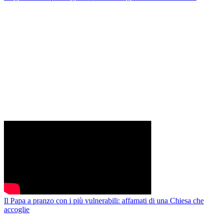
Il Papa a pranzo con i più vulnerabili: affamati di una Chiesa che
accoglie