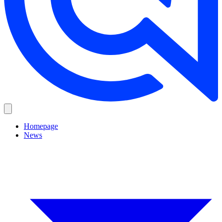
Homepage
News