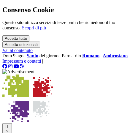
Consenso Cookie
Questo sito utilizza servizi di terze parti che richiedono il tuo
consenso.
Scopri di più
Accetta tutto
Accetta selezionati
Vai al contenuto
Dom 9 ago
|
Santo
del giorno
|
Parola rito
Romano
|
Ambrosiano
Impressum e contatti
|
IT