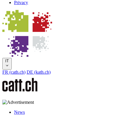
Privacy
IT
FR (cath.ch)
DE (kath.ch)
News