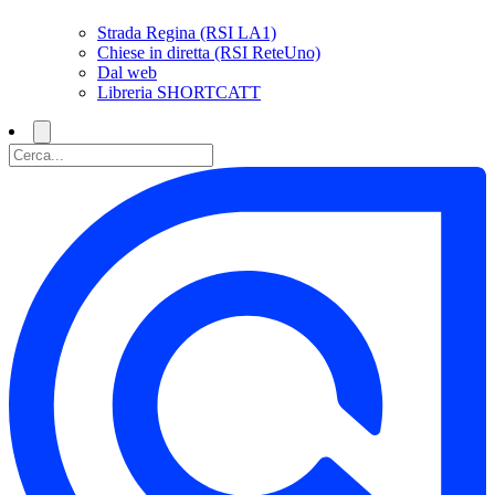
Strada Regina (RSI LA1)
Chiese in diretta (RSI ReteUno)
Dal web
Libreria SHORTCATT