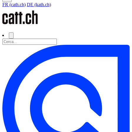
FR (cath.ch)
DE (kath.ch)