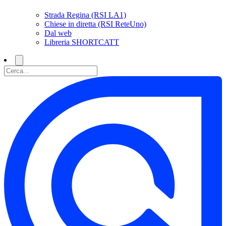
Strada Regina (RSI LA1)
Chiese in diretta (RSI ReteUno)
Dal web
Libreria SHORTCATT