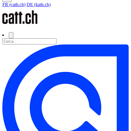
FR (cath.ch)
DE (kath.ch)