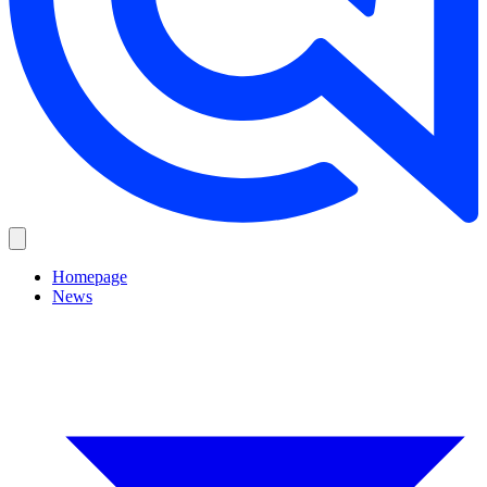
Homepage
News