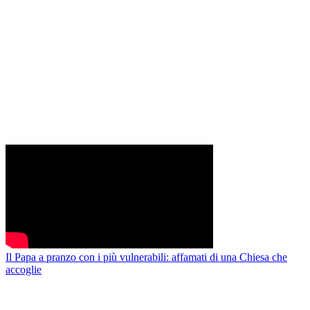
Il Papa a pranzo con i più vulnerabili: affamati di una Chiesa che
accoglie