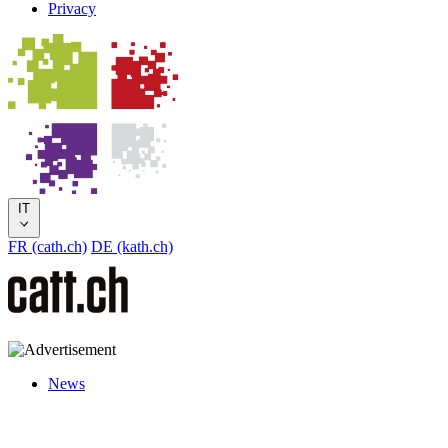
Privacy
IT
FR (cath.ch)
DE (kath.ch)
News