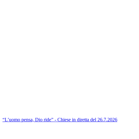
“L’uomo pensa, Dio ride” - Chiese in diretta del 26.7.2026