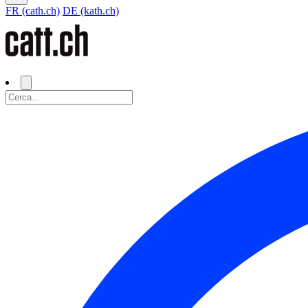
FR (cath.ch)
DE (kath.ch)