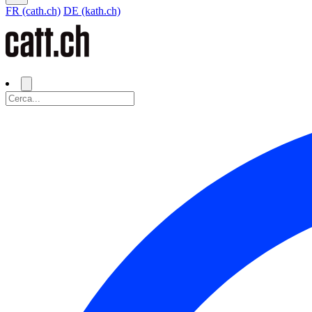
FR (cath.ch)
DE (kath.ch)