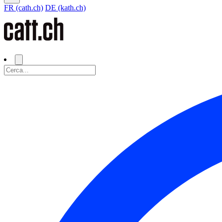
FR (cath.ch)
DE (kath.ch)