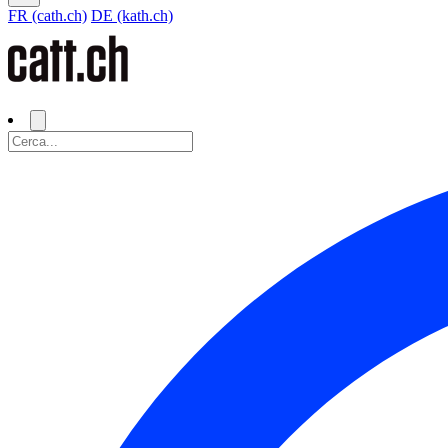
FR (cath.ch)
DE (kath.ch)