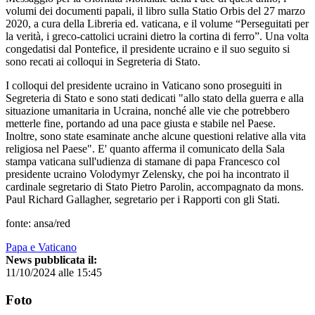
volumi dei documenti papali, il libro sulla Statio Orbis del 27 marzo
2020, a cura della Libreria ed. vaticana, e il volume “Perseguitati per
la verità, i greco-cattolici ucraini dietro la cortina di ferro”. Una volta
congedatisi dal Pontefice, il presidente ucraino e il suo seguito si
sono recati ai colloqui in Segreteria di Stato.
I colloqui del presidente ucraino in Vaticano sono proseguiti in
Segreteria di Stato e sono stati dedicati "allo stato della guerra e alla
situazione umanitaria in Ucraina, nonché alle vie che potrebbero
metterle fine, portando ad una pace giusta e stabile nel Paese.
Inoltre, sono state esaminate anche alcune questioni relative alla vita
religiosa nel Paese". E' quanto afferma il comunicato della Sala
stampa vaticana sull'udienza di stamane di papa Francesco col
presidente ucraino Volodymyr Zelensky, che poi ha incontrato il
cardinale segretario di Stato Pietro Parolin, accompagnato da mons.
Paul Richard Gallagher, segretario per i Rapporti con gli Stati.
fonte: ansa/red
Papa e Vaticano
News pubblicata il:
11/10/2024 alle 15:45
Foto