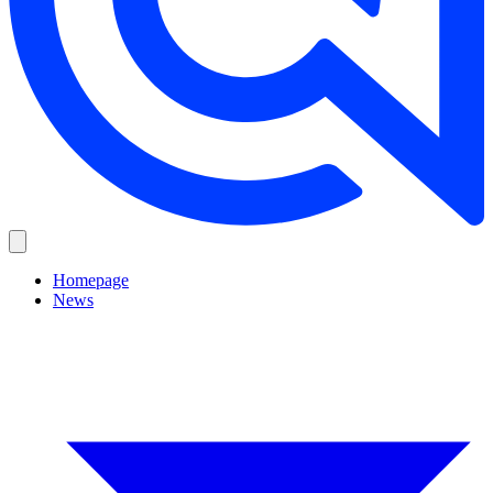
Homepage
News