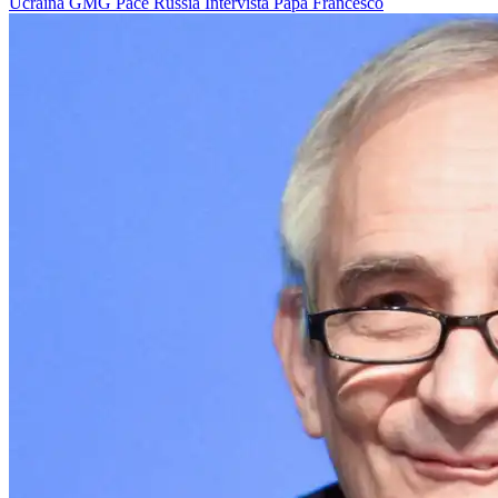
Ucraina
GMG
Pace
Russia
Intervista
Papa Francesco