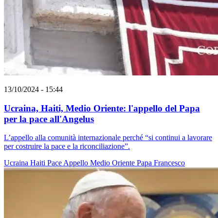
13/10/2024 - 15:44
Ucraina, Haiti, Medio Oriente: l'appello del Papa
per la pace all'Angelus
L’appello alla comunità internazionale perché “si continui a lavorare
per costruire la pace e la riconciliazione”.
Ucraina
Haiti
Pace
Appello
Medio Oriente
Papa Francesco