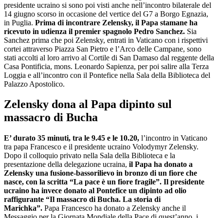
presidente ucraino si sono poi visti anche nell’incontro bilaterale del
14 giugno scorso in occasione del vertice del G7 a Borgo Egnazia,
in Puglia.
Prima di incontrare Zelensky, il Papa stamane ha
ricevuto in udienza il premier spagnolo Pedro Sanchez.
Sia
Sanchez prima che poi Zelensky, entrati in Vaticano con i rispettivi
cortei attraverso Piazza San Pietro e l’Arco delle Campane, sono
stati accolti al loro arrivo al Cortile di San Damaso dal reggente della
Casa Pontificia, mons. Leonardo Sapienza, per poi salire alla Terza
Loggia e all’incontro con il Pontefice nella Sala della Biblioteca del
Palazzo Apostolico.
Zelensky dona al Papa dipinto sul
massacro di Bucha
E’ durato 35 minuti, tra le 9.45 e le 10.20,
l’incontro in Vaticano
tra papa Francesco e il presidente ucraino Volodymyr Zelensky.
Dopo il colloquio privato nella Sala della Biblioteca e la
presentazione della delegazione ucraina,
il Papa ha donato a
Zelensky una fusione-bassorilievo in bronzo di un fiore che
nasce, con la scritta “La pace è un fiore fragile”.
Il presidente
ucraino ha invece donato al Pontefice un dipinto ad olio
raffigurante “Il massacro di Bucha. La storia di
Marichka”.
Papa Francesco ha donato a Zelensky anche il
Messaggio per la Giornata Mondiale della Pace di quest’anno, i