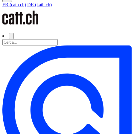
FR (cath.ch)
DE (kath.ch)