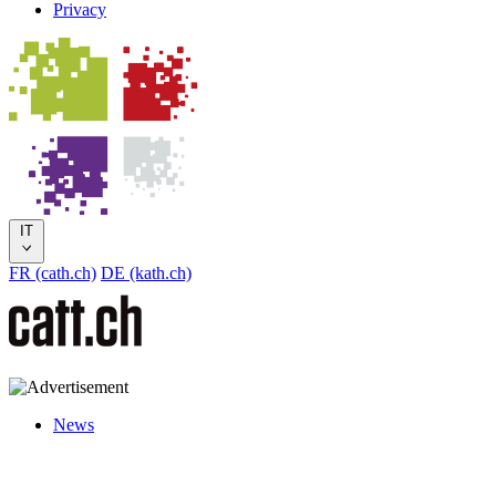
Privacy
IT
FR (cath.ch)
DE (kath.ch)
News