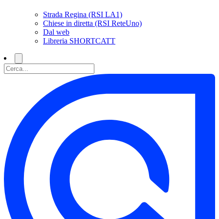
Strada Regina (RSI LA1)
Chiese in diretta (RSI ReteUno)
Dal web
Libreria SHORTCATT