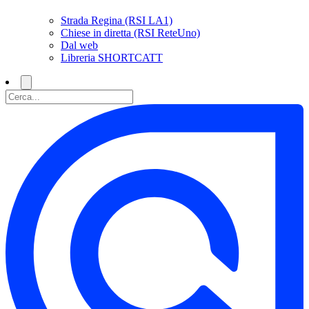
Strada Regina (RSI LA1)
Chiese in diretta (RSI ReteUno)
Dal web
Libreria SHORTCATT