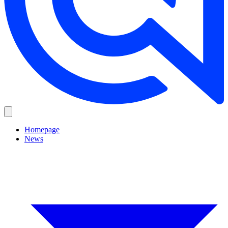
Homepage
News