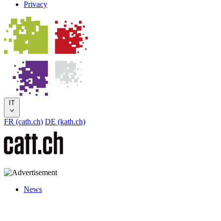
Privacy
IT
FR (cath.ch)
DE (kath.ch)
News