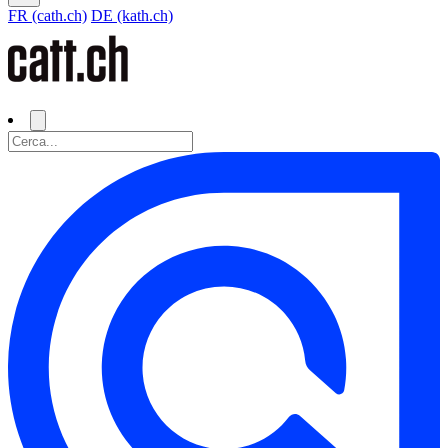
FR (cath.ch)
DE (kath.ch)