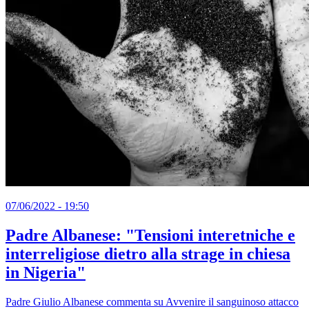
07/06/2022 - 19:50
Padre Albanese: "Tensioni interetniche e
interreligiose dietro alla strage in chiesa
in Nigeria"
Padre Giulio Albanese commenta su Avvenire il sanguinoso attacco