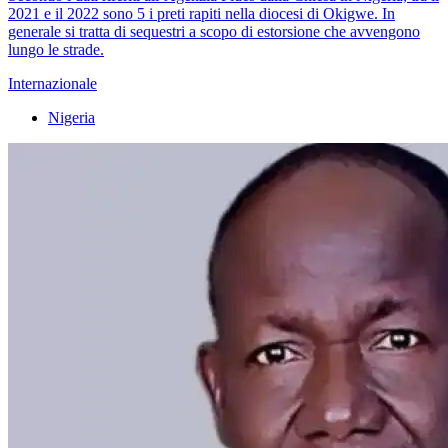
2021 e il 2022 sono 5 i preti rapiti nella diocesi di Okigwe. In
generale si tratta di sequestri a scopo di estorsione che avvengono
lungo le strade.
Internazionale
Nigeria