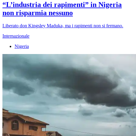
“L’industria dei rapimenti” in Nigeria
non risparmia nessuno
Liberato don Kingsley Maduka, ma i rapimenti non si fermano.
Internazionale
Nigeria