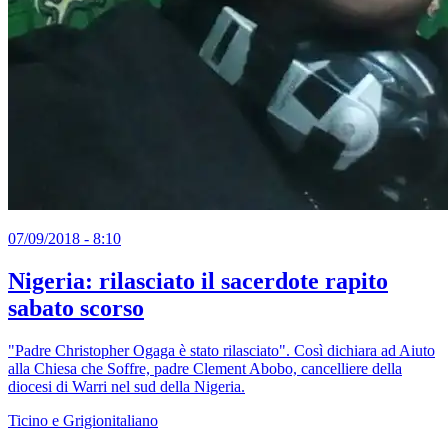
07/09/2018 - 8:10
Nigeria: rilasciato il sacerdote rapito
sabato scorso
"Padre Christopher Ogaga è stato rilasciato". Così dichiara ad Aiuto
alla Chiesa che Soffre, padre Clement Abobo, cancelliere della
diocesi di Warri nel sud della Nigeria.
Ticino e Grigionitaliano