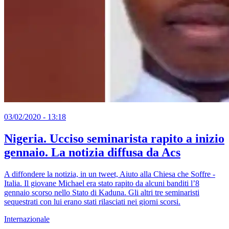
03/02/2020 - 13:18
Nigeria. Ucciso seminarista rapito a inizio
gennaio. La notizia diffusa da Acs
A diffondere la notizia, in un tweet, Aiuto alla Chiesa che Soffre -
Italia. Il giovane Michael era stato rapito da alcuni banditi l’8
gennaio scorso nello Stato di Kaduna. Gli altri tre seminaristi
sequestrati con lui erano stati rilasciati nei giorni scorsi.
Internazionale