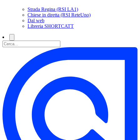
Strada Regina (RSI LA1)
Chiese in diretta (RSI ReteUno)
Dal web
Libreria SHORTCATT