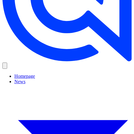
Homepage
News