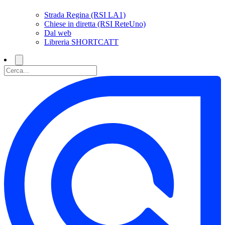
Strada Regina (RSI LA1)
Chiese in diretta (RSI ReteUno)
Dal web
Libreria SHORTCATT