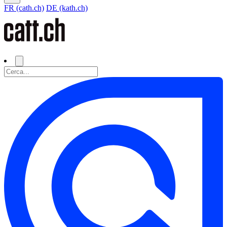
FR (cath.ch)
DE (kath.ch)