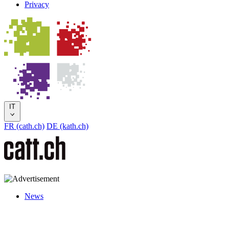
Privacy
IT
FR (cath.ch)
DE (kath.ch)
News