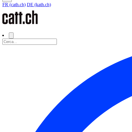
FR (cath.ch)
DE (kath.ch)