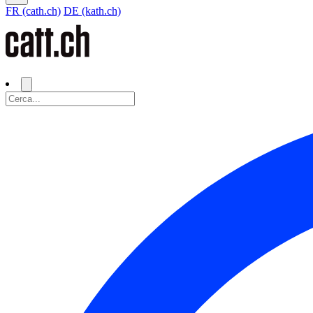
FR (cath.ch)
DE (kath.ch)