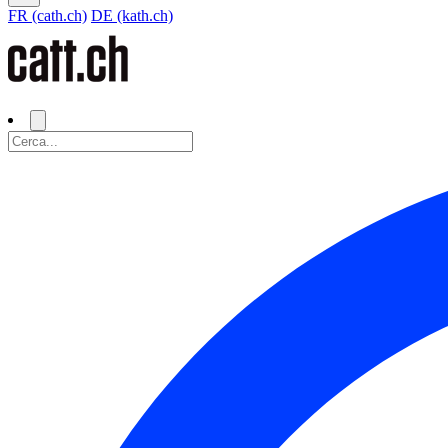
FR (cath.ch)
DE (kath.ch)