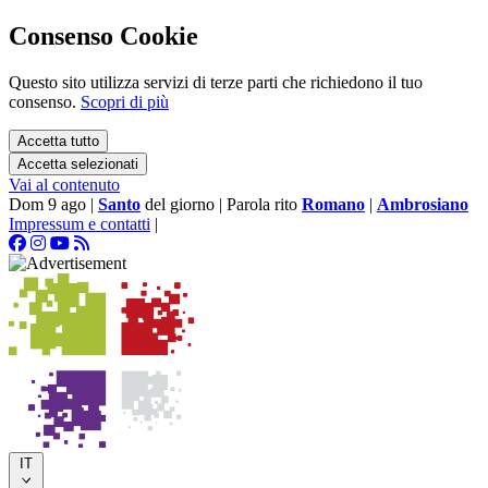
Consenso Cookie
Questo sito utilizza servizi di terze parti che richiedono il tuo
consenso.
Scopri di più
Accetta tutto
Accetta selezionati
Vai al contenuto
Dom 9 ago
|
Santo
del giorno
|
Parola rito
Romano
|
Ambrosiano
Impressum e contatti
|
IT