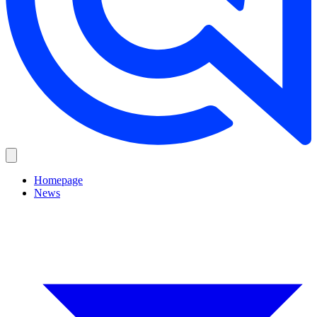
Homepage
News