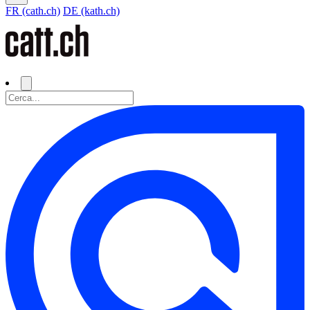
FR (cath.ch)
DE (kath.ch)