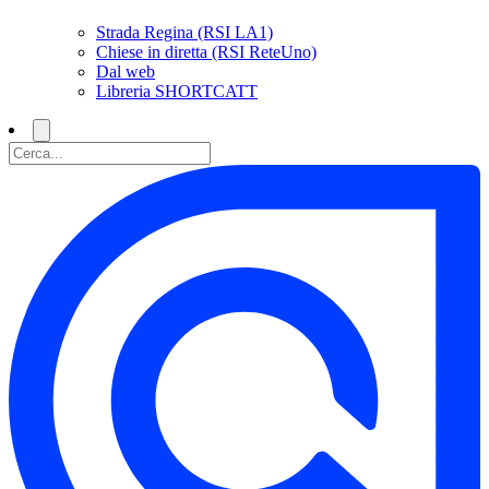
Strada Regina (RSI LA1)
Chiese in diretta (RSI ReteUno)
Dal web
Libreria SHORTCATT