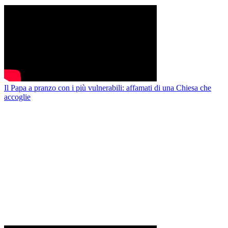
Il Papa a pranzo con i più vulnerabili: affamati di una Chiesa che
accoglie