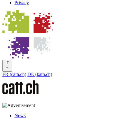
Privacy
IT
FR (cath.ch)
DE (kath.ch)
News