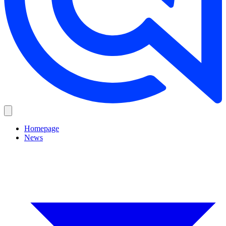
Homepage
News