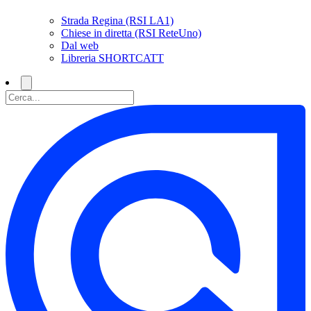
Strada Regina (RSI LA1)
Chiese in diretta (RSI ReteUno)
Dal web
Libreria SHORTCATT