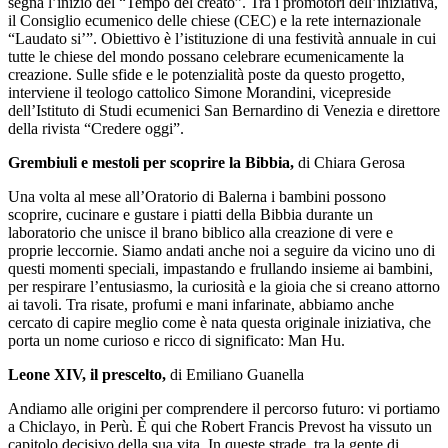
segna l’inizio del “Tempo del creato”. Tra i promotori dell’iniziativa,
il Consiglio ecumenico delle chiese (CEC) e la rete internazionale
“Laudato si’”. Obiettivo è l’istituzione di una festività annuale in cui
tutte le chiese del mondo possano celebrare ecumenicamente la
creazione. Sulle sfide e le potenzialità poste da questo progetto,
interviene il teologo cattolico Simone Morandini, vicepreside
dell’Istituto di Studi ecumenici San Bernardino di Venezia e direttore
della rivista “Credere oggi”.
Grembiuli e mestoli per scoprire la Bibbia,
di Chiara Gerosa
Una volta al mese all’Oratorio di Balerna i bambini possono
scoprire, cucinare e gustare i piatti della Bibbia durante un
laboratorio che unisce il brano biblico alla creazione di vere e
proprie leccornie. Siamo andati anche noi a seguire da vicino uno di
questi momenti speciali, impastando e frullando insieme ai bambini,
per respirare l’entusiasmo, la curiosità e la gioia che si creano attorno
ai tavoli. Tra risate, profumi e mani infarinate, abbiamo anche
cercato di capire meglio come è nata questa originale iniziativa, che
porta un nome curioso e ricco di significato: Man Hu.
Leone XIV, il prescelto,
di Emiliano Guanella
Andiamo alle origini per comprendere il percorso futuro: vi portiamo
a Chiclayo, in Perù. È qui che Robert Francis Prevost ha vissuto un
capitolo decisivo della sua vita. In queste strade, tra la gente di