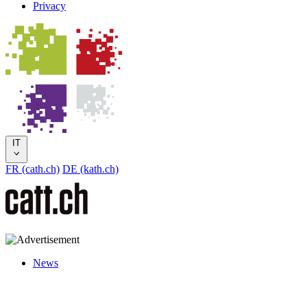
Privacy
IT
FR (cath.ch)
DE (kath.ch)
News