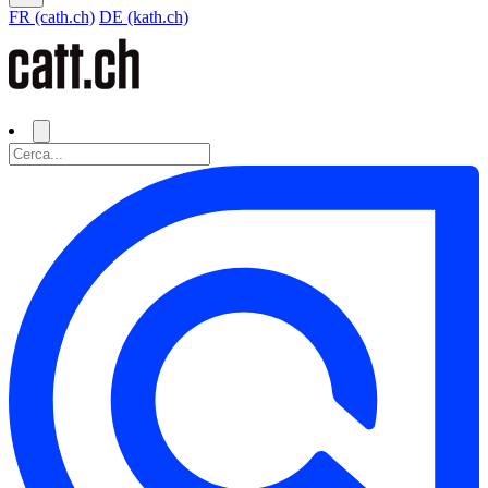
FR (cath.ch)
DE (kath.ch)