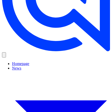
Homepage
News