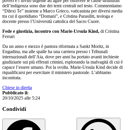
poveri e l’invito urgente ad agire per risolvere le cause strutturali
dell’indigenza sono due dei temi centrali nel testo. Commentiamo
“Dilexi Te” insieme a Marco Grieco, vaticanista per diversi media
tra cui il quotidiano “Domani”, e Cristina Parasiliti, teologa e
docente presso l’Università cattolica del Sacro Cuore.
Fede e giustizia, incontro con Marie-Ursula Kind,
di Cristina
Ferrari
Da un anno e mezzo è pastora riformata a Sankt Moritz, in
Engadina, ma alle spalle ha una carriera presso i Tribunali
internazionali dell’Aia, dove per anni ha portato avanti inchieste
giudiziarie sui più efferati crimini, esplorando la malvagità di cui è
capace l’essere umano. Poi la svolta. Marie-Ursula Kind decide di
riqualificarsi per esercitare il ministero pastorale. L’abbiamo
incontrata.
Chiese in diretta
Pubblicato il:
20/10/2025 alle 5:24
Condividi