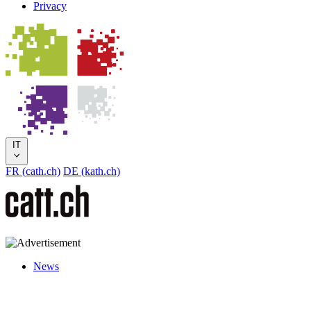
Privacy
IT
FR (cath.ch)
DE (kath.ch)
News