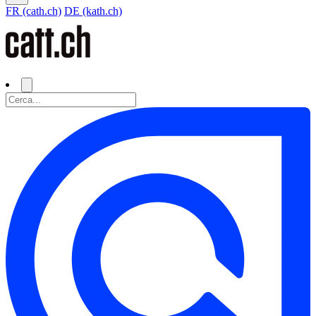
FR (cath.ch)
DE (kath.ch)