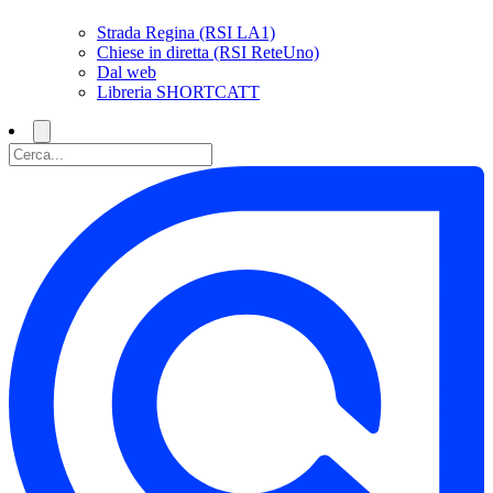
Strada Regina (RSI LA1)
Chiese in diretta (RSI ReteUno)
Dal web
Libreria SHORTCATT