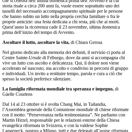
che si celebra nell’ultima domenica prima dell’Avvento e la cui
storia risale a circa 200 anni fa, vuole essere soprattutto uno dei
tasselli del necessario accompagnamento spirituale per le persone
che hanno subito un lutto nella propria cerchia familiare o fra le
proprie amicizie: una festa dedicata a chi resta, più che ai morti.
Quest’anno la ricorrenza cade il 23 novembre, ultima domenica
prima dell’inizio del tempo di Avvento.
Ascoltare il lutto, ascoltare la vita,
di Chiara Gerosa
Nel giorno dedicato alla memoria dei defunti, il servizio ci porta al
Centre Sainte-Ursule di Friburgo, dove da anni si accompagna chi
vive un lutto con ascolto e delicatezza. Qui, il dolore non viene
accelerato né nascosto, ma accolto e condiviso in percorsi di gruppo
e individuali. Un invito a restituire tempo, parola e cura a ciò che
spesso la società preferisce silenziare.
La famiglia riformata mondiale tra speranza e impegno,
di
Gäelle Courtens
Dal 14 al 23 ottobre si è svolta Chang Mai, in Tailandia,
l’Assemblea generale della Comunione mondiale di chiese riformate
con il motto: “Perseveranza nella testimonianza”. Ne parliamo con
Martin Hirzel, responsabile per le relazioni esterne della Chiesa
evangelica riformata in Svizzera, e con la valdese Sophie
Langeneck, pastora a Milano, tutti e due delegati all’assise riformata