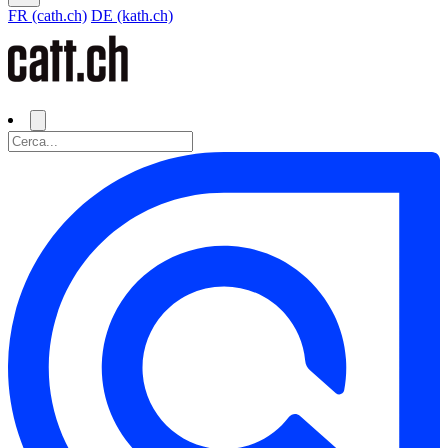
FR (cath.ch)
DE (kath.ch)