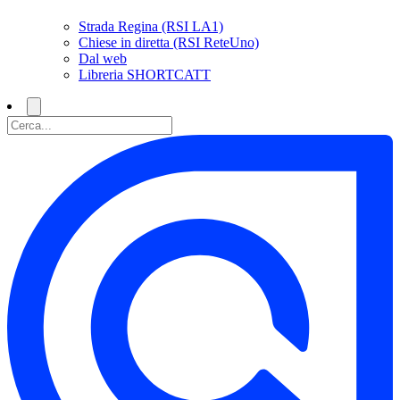
Strada Regina (RSI LA1)
Chiese in diretta (RSI ReteUno)
Dal web
Libreria SHORTCATT