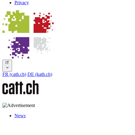
Privacy
IT
FR (cath.ch)
DE (kath.ch)
News