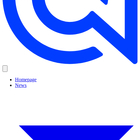
Homepage
News