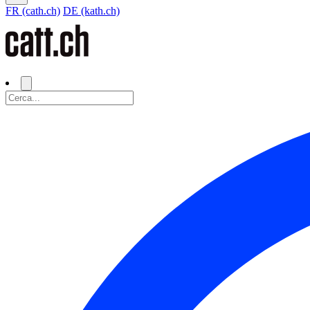
FR (cath.ch)
DE (kath.ch)