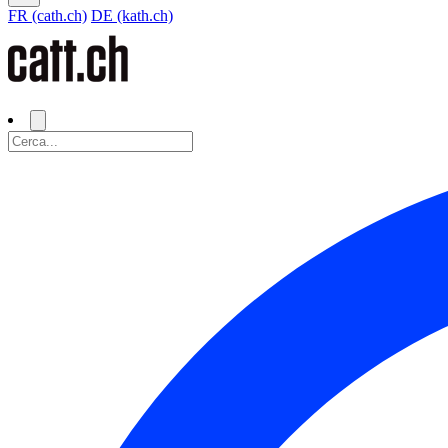
FR (cath.ch)
DE (kath.ch)