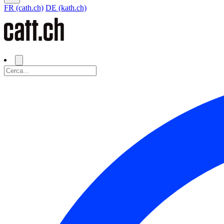
FR (cath.ch)
DE (kath.ch)