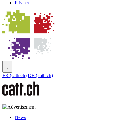
Privacy
IT
FR (cath.ch)
DE (kath.ch)
News