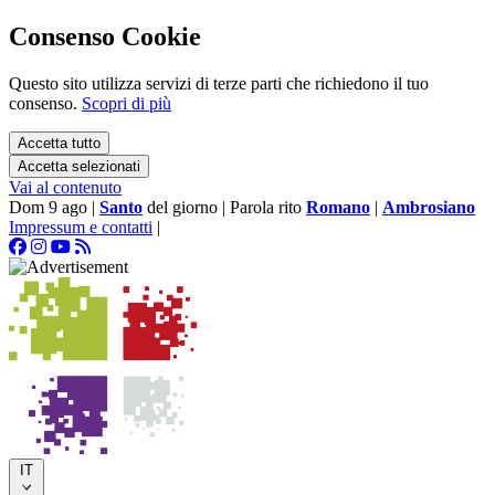
Consenso Cookie
Questo sito utilizza servizi di terze parti che richiedono il tuo
consenso.
Scopri di più
Accetta tutto
Accetta selezionati
Vai al contenuto
Dom 9 ago
|
Santo
del giorno
|
Parola rito
Romano
|
Ambrosiano
Impressum e contatti
|
IT