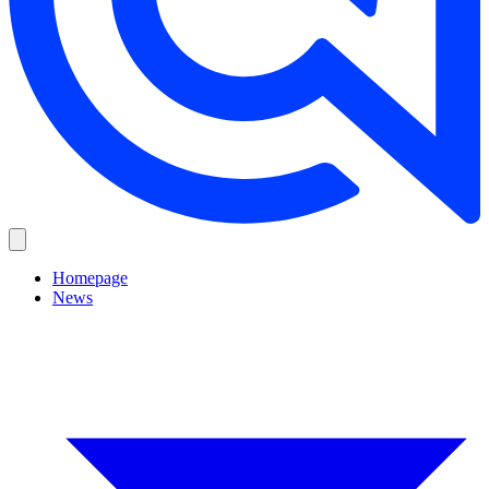
Homepage
News