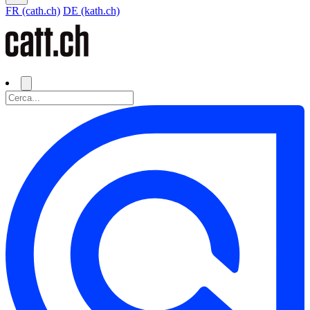
FR (cath.ch)
DE (kath.ch)