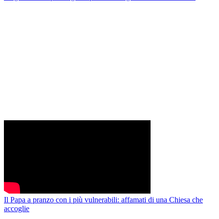
Il Papa a pranzo con i più vulnerabili: affamati di una Chiesa che
accoglie