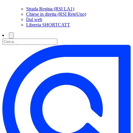
Strada Regina (RSI LA1)
Chiese in diretta (RSI ReteUno)
Dal web
Libreria SHORTCATT