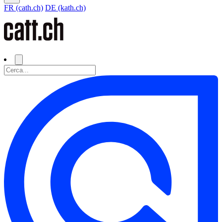
FR (cath.ch)
DE (kath.ch)