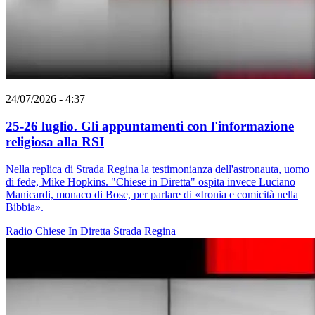
24/07/2026 - 4:37
25-26 luglio. Gli appuntamenti con l'informazione
religiosa alla RSI
Nella replica di Strada Regina la testimonianza dell'astronauta, uomo
di fede, Mike Hopkins. "Chiese in Diretta" ospita invece Luciano
Manicardi, monaco di Bose, per parlare di «Ironia e comicità nella
Bibbia».
Radio
Chiese In Diretta
Strada Regina