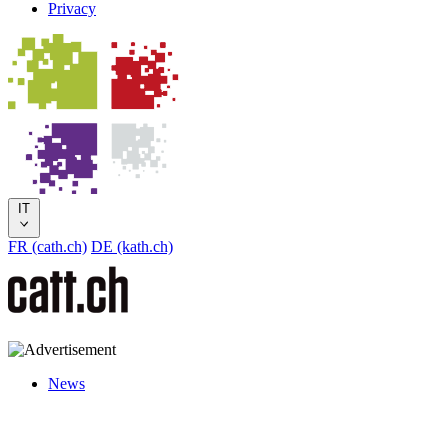
Privacy
IT
FR (cath.ch)
DE (kath.ch)
News