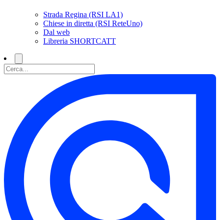
Strada Regina (RSI LA1)
Chiese in diretta (RSI ReteUno)
Dal web
Libreria SHORTCATT