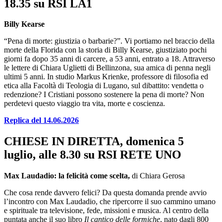
18.35 su RSI LA1
Billy Kearse
“Pena di morte: giustizia o barbarie?”. Vi portiamo nel braccio della
morte della Florida con la storia di Billy Kearse, giustiziato pochi
giorni fa dopo 35 anni di carcere, a 53 anni, entrato a 18. Attraverso
le lettere di Chiara Uglietti di Bellinzona, sua amica di penna negli
ultimi 5 anni. In studio Markus Krienke, professore di filosofia ed
etica alla Facoltà di Teologia di Lugano, sul dibattito: vendetta o
redenzione? I Cristiani possono sostenere la pena di morte? Non
perdetevi questo viaggio tra vita, morte e coscienza.
Replica del 14.06.2026
CHIESE IN DIRETTA, domenica 5
luglio, alle 8.30 su RSI RETE UNO
Max Laudadio: la felicità come scelta,
di Chiara Gerosa
Che cosa rende davvero felici? Da questa domanda prende avvio
l’incontro con Max Laudadio, che ripercorre il suo cammino umano
e spirituale tra televisione, fede, missioni e musica. Al centro della
puntata anche il suo libro
Il cantico delle formiche
, nato dagli 800