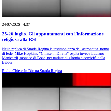
24/07/2026 - 4:37
25-26 luglio. Gli appuntamenti con l'informazione
religiosa alla RSI
Nella replica di Strada Regina la testimonianza dell'astronauta, uomo
di fede, Mike Hopkins. "Chiese in Diretta" ospita invece Luciano
Manicardi, monaco di Bose, per parlare di «Ironia e comicità nella
Bibbia».
Radio
Chiese In Diretta
Strada Regina