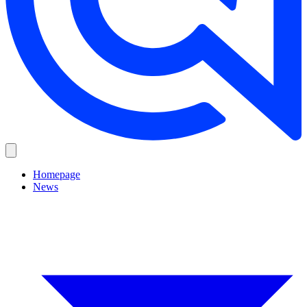
Homepage
News