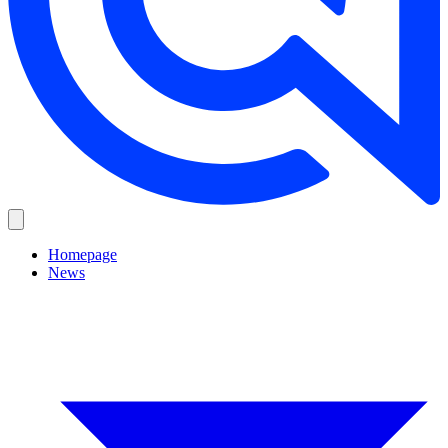
Homepage
News