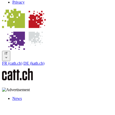
Privacy
IT
FR (cath.ch)
DE (kath.ch)
News