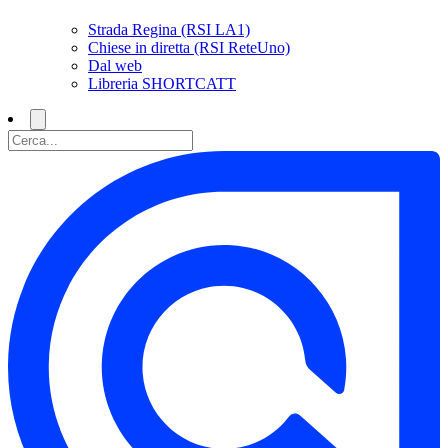
Strada Regina (RSI LA1)
Chiese in diretta (RSI ReteUno)
Dal web
Libreria SHORTCATT