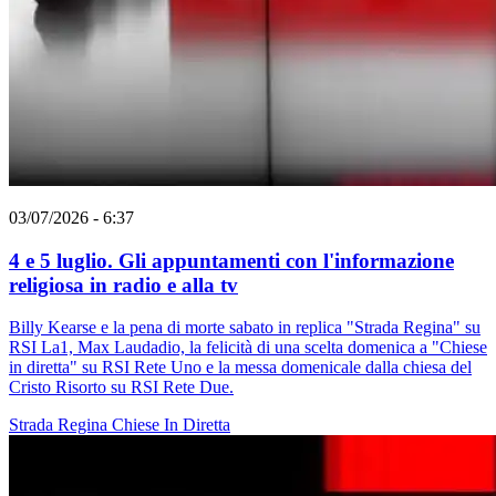
03/07/2026 - 6:37
4 e 5 luglio. Gli appuntamenti con l'informazione
religiosa in radio e alla tv
Billy Kearse e la pena di morte sabato in replica "Strada Regina" su
RSI La1, Max Laudadio, la felicità di una scelta domenica a "Chiese
in diretta" su RSI Rete Uno e la messa domenicale dalla chiesa del
Cristo Risorto su RSI Rete Due.
Strada Regina
Chiese In Diretta