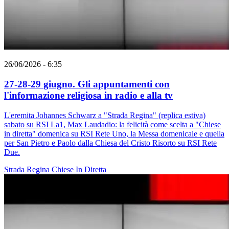
26/06/2026 - 6:35
27-28-29 giugno. Gli appuntamenti con
l'informazione religiosa in radio e alla tv
L'eremita Johannes Schwarz a "Strada Regina" (replica estiva)
sabato su RSI La1, Max Laudadio: la felicità come scelta a "Chiese
in diretta" domenica su RSI Rete Uno, la Messa domenicale e quella
per San Pietro e Paolo dalla Chiesa del Cristo Risorto su RSI Rete
Due.
Strada Regina
Chiese In Diretta