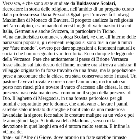
Verzasca, e che sono state studiate da
Baldassare Scolari
,
ricercatore in storia delle religioni, nell’ambito di un progetto curato
dalla professoressa Daria Pezzoli-Olgiati per l’università Ludwig
Maximilian di Monaco di Baviera. Il progetto analizza la religiosità
nell’arco alpino, esaminando diversi luoghi di varie nazioni tra cui
Italia, Germania e anche Svizzera, in particolare in Ticino.
«Una caratteristica comune», spiega Scolari, «è che, all’interno delle
narrazioni popolari, gli elementi religiosi si sono fusi a quelli mitici
per “fare mondo”, ovvero per dare spiegazioni a fenomeni naturali e
sociali che hanno segnato i vari territori». Ecco dunque le leggende
della Verzasca. Pare che anticamente il paese di Brione Verzasca
fosse situato sul lato destro del fiume, mentre ora si trova a sinistra: il
villaggio originario fu forse travolto da una frana, ma la popolazione
prese a raccontare che la chiesa era stata conservata sotto i massi. Un
pastore l’aveva trovata e corse a dare l’annuncio, ma tornato sul
posto non riuscì più a trovare il varco d’accesso alla chiesa, la cui
presenza nascosta manteneva comunque il segno della presenza di
Dio. Il laghetto di Mergoscia, in una foresta pericolosa per gli
uomini e soprattutto per le donne, che andavano a lavare i panni,
sarebbe stato infestato di streghe e bonificato da una misteriosa
lavandaia: la signora fece salire le creature maligne su un velo e poi
le annegò nel lago. Si trattava della Madonna, verso cui la
devozione in quei luoghi era ed è tuttora molto sentita. E infine la
«Cima del
frate» sull’Alpe di Giove, dove proprio un frate sarebbe rimasto