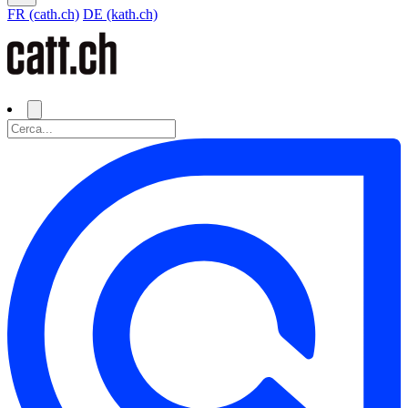
FR (cath.ch)
DE (kath.ch)