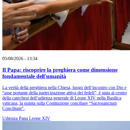
05/08/2026 - 13:34
Il Papa: riscoprire la preghiera come dimensione
fondamentale dell'umanità
La verità della preghiera nella Chiesa, luogo dell’incontro con Dio e
“asse portante della partecipazione attiva dei fedeli”, è stata al centro
della catechesi dell’udienza generale di Leone XIV nella Basilica
vaticana, la quinta sulla Costituzione conciliare “Sacrosanctum
Concilium”.
Udienza
Papa Leone XIV