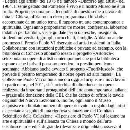
«Lettera agli artisti» del 1975 e il famoso «Discorso agli artisti» del
1964. Il seme gettato dal Pontefice è vivo e il nostro Museo ne è un
frutto. Proprio per onorare la fecondità di questo seme a favore di
tutta la Chiesa, offriamo un ricco programma di iniziative
accomunate da un unico tema, il rapporto tra arte contemporanea e
spiritualità. Ogni anno proponiamo tre mostre, conferenze, laboratori
didattici per bambini, visite guidate per scolaresche, insegnanti,
studenti universitari, gruppi parrocchiali, famiglie. Abbiamo anche
promosso il Premio Paolo VI riservato ad artisti residenti in Italia.
Collaboriamo con istituzioni pubbliche e private; ad esempio, con la
biblioteca di Concesio abbiamo ideato il progetto «Artoteca»:
selezioniamo opere di artisti contemporanei che poi la biblioteca
espone e che i privati possono prendere in prestito per alcune
settimane. Abbiamo anche avviato il progetto «FuoriMuseo!», che
prevede il prestito temporaneo di nostre opere ad altri musei». La
Collezione Paolo VI continua ancora oggi ad acquisire nuovi lavori:
in particolare, nel 2011, si è arricchita di oltre duecento opere –
realizzate da importanti protagonisti dell’arte contemporanea italiana
– grazie alla donazione della CEI, che ha deciso di offrire le tavole
originali del Nuovo Lezionario. Inoltre, ogni anno il Museo
acquisisce un limitato numero di opere ricevute in regalo dagli artisti
e accettate a seguito di una rigorosa valutazione del Comitato
Scientifico della Collezione. «Il pensiero di Paolo VI sul legame tra
arte e spiritualità e sull’alleanza tra Chiesa e mondo dell’arte
costituisce un’eredità di grande rilevanza e originalità», osserva il