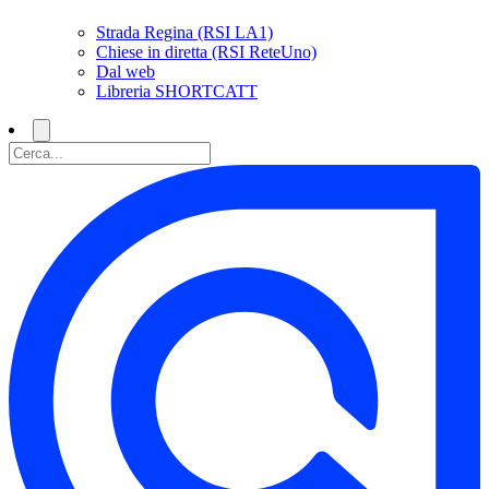
Strada Regina (RSI LA1)
Chiese in diretta (RSI ReteUno)
Dal web
Libreria SHORTCATT