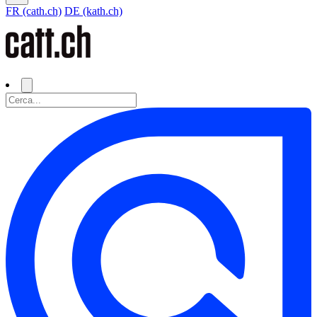
FR (cath.ch)
DE (kath.ch)