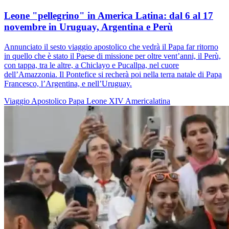
Leone "pellegrino" in America Latina: dal 6 al 17
novembre in Uruguay, Argentina e Perù
Annunciato il sesto viaggio apostolico che vedrà il Papa far ritorno
in quello che è stato il Paese di missione per oltre vent’anni, il Perù,
con tappa, tra le altre, a Chiclayo e Pucallpa, nel cuore
dell’Amazzonia. Il Pontefice si recherà poi nella terra natale di Papa
Francesco, l’Argentina, e nell’Uruguay.
Viaggio Apostolico
Papa Leone XIV
Americalatina