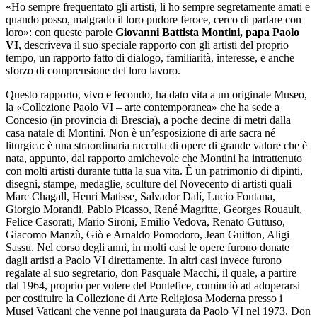
«Ho sempre frequentato gli artisti, li ho sempre segretamente amati e
quando posso, malgrado il loro pudore feroce, cerco di parlare con
loro»: con queste parole
Giovanni Battista Montini, papa Paolo
VI
, descriveva il suo speciale rapporto con gli artisti del proprio
tempo, un rapporto fatto di dialogo, familiarità, interesse, e anche
sforzo di comprensione del loro lavoro.
Questo rapporto, vivo e fecondo, ha dato vita a un originale Museo,
la «Collezione Paolo VI – arte contemporanea» che ha sede a
Concesio (in provincia di Brescia), a poche decine di metri dalla
casa natale di Montini. Non è un’esposizione di arte sacra né
liturgica: è una straordinaria raccolta di opere di grande valore che è
nata, appunto, dal rapporto amichevole che Montini ha intrattenuto
con molti artisti durante tutta la sua vita. È un patrimonio di dipinti,
disegni, stampe, medaglie, sculture del Novecento di artisti quali
Marc Chagall, Henri Matisse, Salvador Dalí, Lucio Fontana,
Giorgio Morandi, Pablo Picasso, René Magritte, Georges Rouault,
Felice Casorati, Mario Sironi, Emilio Vedova, Renato Guttuso,
Giacomo Manzù, Giò e Arnaldo Pomodoro, Jean Guitton, Aligi
Sassu. Nel corso degli anni, in molti casi le opere furono donate
dagli artisti a Paolo VI direttamente. In altri casi invece furono
regalate al suo segretario, don Pasquale Macchi, il quale, a partire
dal 1964, proprio per volere del Pontefice, cominciò ad adoperarsi
per costituire la Collezione di Arte Religiosa Moderna presso i
Musei Vaticani che venne poi inaugurata da Paolo VI nel 1973. Don