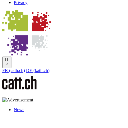
Privacy
IT
FR (cath.ch)
DE (kath.ch)
News