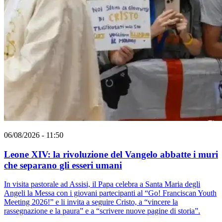
06/08/2026 - 11:50
Leone XIV: la rivoluzione del Vangelo abbatte i muri
che separano gli esseri umani
In visita pastorale ad Assisi, il Papa celebra a Santa Maria degli
Angeli la Messa con i giovani partecipanti al “Go! Franciscan Youth
Meeting 2026!” e li invita a seguire Cristo, a “vincere la
rassegnazione e la paura” e a “scrivere nuove pagine di storia”.