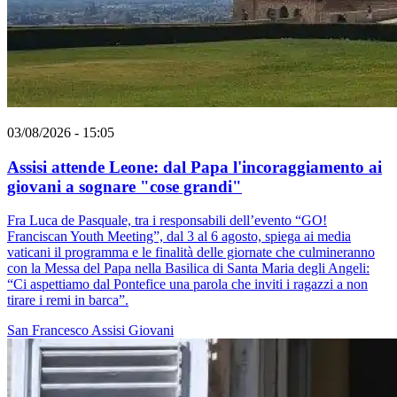
03/08/2026 - 15:05
Assisi attende Leone: dal Papa l'incoraggiamento ai
giovani a sognare "cose grandi"
Fra Luca de Pasquale, tra i responsabili dell’evento “GO!
Franciscan Youth Meeting”, dal 3 al 6 agosto, spiega ai media
vaticani il programma e le finalità delle giornate che culmineranno
con la Messa del Papa nella Basilica di Santa Maria degli Angeli:
“Ci aspettiamo dal Pontefice una parola che inviti i ragazzi a non
tirare i remi in barca”.
San Francesco
Assisi
Giovani