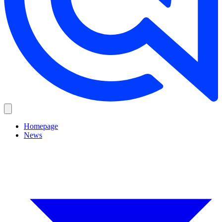
Homepage
News