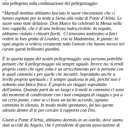
una pellegrina sulla continuazione del pellegrinaggio:
“
Martedì mattina abbiamo lasciato le suore vincenziane che ci
hanno ospitato per la notte a Siena alla volta di Ponte d’Arbia. Le
suore sono state deliziose. Don Marco ha celebrato la Messa nella
loro cappella, che è di una bellezza indescrivibile. In seguito,
abbiamo visitato i chiostri fioriti. Ci tenevano tantissimo a farci
vedere la loro grotta di Lourdes, con la Madonnina, le piante: in
ogni angolo si vedeva veramente tutto l'amore che hanno messo nel
curare questi bellissimi giardini.
È la quarta tappa del nostro pellegrinaggio: una persona potrebbe
pensare che il pellegrinaggio sia sempre uguale. Invece no: ti rendi
proprio conto che ogni volta è un arricchimento per le persone con
le quali cammini e per quelle che incontri. Soprattutto anche a
livello proprio spirituale c’è sempre qualcosa in più, perché non è
soltanto una fatica fisica. È proprio un viaggio soprattutto
dell'anima. Quando parti da un luogo e ti metti in cammino ci sono
dei momenti di condivisione con i tuoi compagni di viaggio e poi a
un certo punto, come se ci fosse un tacito accordo, ognuno
cammina in silenzio. In modo molto spontaneo, fai tuo questo
silenzio dentro di te per cercare il rapporto con Dio.
Giunti a Ponte d'Arbia, abbiamo dormito in un ostello, dove siamo
stati accolti da Angelo, che è presidente di questa associazione di