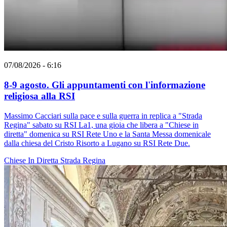
07/08/2026 - 6:16
8-9 agosto. Gli appuntamenti con l'informazione
religiosa alla RSI
Massimo Cacciari sulla pace e sulla guerra in replica a "Strada
Regina" sabato su RSI La1, una gioia che libera a "Chiese in
diretta" domenica su RSI Rete Uno e la Santa Messa domenicale
dalla chiesa del Cristo Risorto a Lugano su RSI Rete Due.
Chiese In Diretta
Strada Regina