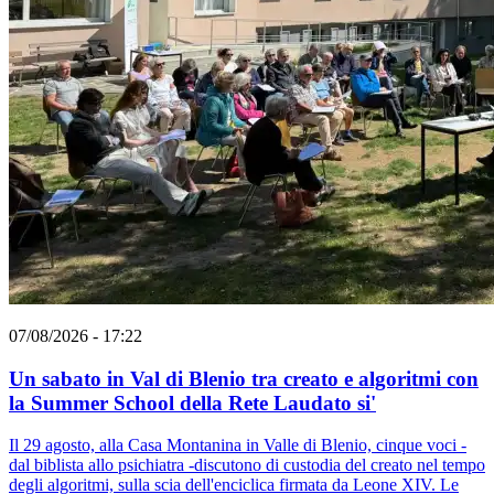
07/08/2026 - 17:22
Un sabato in Val di Blenio tra creato e algoritmi con
la Summer School della Rete Laudato si'
Il 29 agosto, alla Casa Montanina in Valle di Blenio, cinque voci -
dal biblista allo psichiatra -discutono di custodia del creato nel tempo
degli algoritmi, sulla scia dell'enciclica firmata da Leone XIV. Le