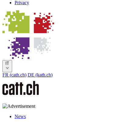
Privacy
IT
FR (cath.ch)
DE (kath.ch)
News