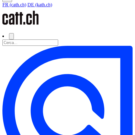
FR (cath.ch)
DE (kath.ch)