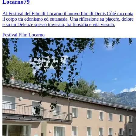
Locarno79
Al Festival del Film di Locarno il nuovo film di Denis Côté racconta
il corpo tra edonismo ed eutanasia. Una riflessione su piacere, dolore
e su un Deleuze spesso travisato, tra filosofia e vita vissuta.
Festival
Film
Locarno