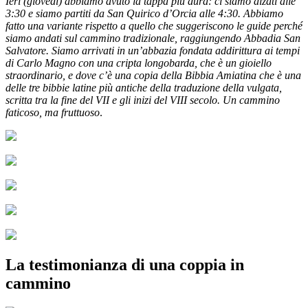
Ieri (giovedì) abbiamo avuto la tappa più dura: ci siamo alzati alle
3:30 e siamo partiti da San Quirico d’Orcia alle 4:30. Abbiamo
fatto una variante rispetto a quello che suggeriscono le guide perché
siamo andati sul cammino tradizionale, raggiungendo Abbadia San
Salvatore. Siamo arrivati in un’abbazia fondata addirittura ai tempi
di Carlo Magno con una cripta longobarda, che è un gioiello
straordinario, e dove c’è una copia della Bibbia Amiatina che è una
delle tre bibbie latine più antiche della traduzione della vulgata,
scritta tra la fine del VII e gli inizi del VIII secolo. Un cammino
faticoso, ma fruttuoso
.
La testimonianza di una coppia in
cammino