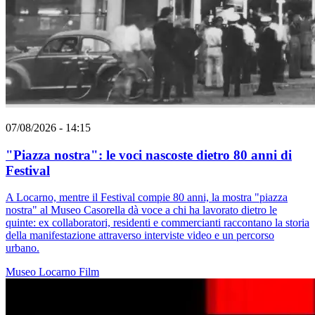
07/08/2026 - 14:15
"Piazza nostra": le voci nascoste dietro 80 anni di
Festival
A Locarno, mentre il Festival compie 80 anni, la mostra "piazza
nostra" al Museo Casorella dà voce a chi ha lavorato dietro le
quinte: ex collaboratori, residenti e commercianti raccontano la storia
della manifestazione attraverso interviste video e un percorso
urbano.
Museo
Locarno
Film