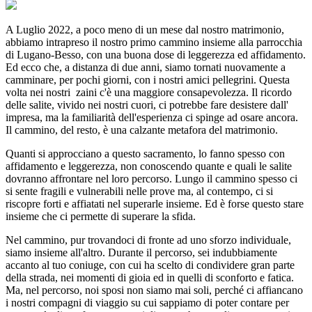
A Luglio 2022, a poco meno di un mese dal nostro matrimonio,
abbiamo intrapreso il nostro primo cammino insieme alla parrocchia
di Lugano-Besso, con una buona dose di leggerezza ed affidamento.
Ed ecco che, a distanza di due anni, siamo tornati nuovamente a
camminare, per pochi giorni, con i nostri amici pellegrini. Questa
volta nei nostri zaini c'è una maggiore consapevolezza. Il ricordo
delle salite, vivido nei nostri cuori, ci potrebbe fare desistere dall'
impresa, ma la familiarità dell'esperienza ci spinge ad osare ancora.
Il cammino, del resto, è una calzante metafora del matrimonio.
Quanti si approcciano a questo sacramento, lo fanno spesso con
affidamento e leggerezza, non conoscendo quante e quali le salite
dovranno affrontare nel loro percorso. Lungo il cammino spesso ci
si sente fragili e vulnerabili nelle prove ma, al contempo, ci si
riscopre forti e affiatati nel superarle insieme. Ed è forse questo stare
insieme che ci permette di superare la sfida.
Nel cammino, pur trovandoci di fronte ad uno sforzo individuale,
siamo insieme all'altro. Durante il percorso, sei indubbiamente
accanto al tuo coniuge, con cui ha scelto di condividere gran parte
della strada, nei momenti di gioia ed in quelli di sconforto e fatica.
Ma, nel percorso, noi sposi non siamo mai soli, perché ci affiancano
i nostri compagni di viaggio su cui sappiamo di poter contare per