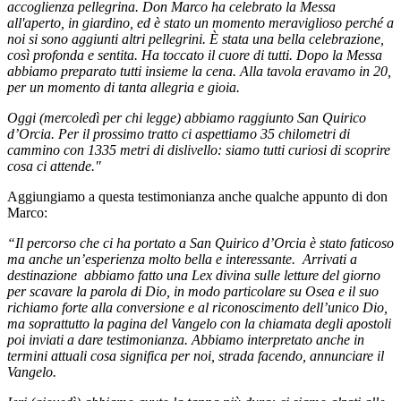
accoglienza pellegrina. Don Marco ha celebrato la Messa
all'aperto, in giardino, ed è stato un momento meraviglioso perché a
noi si sono aggiunti altri pellegrini. È stata una bella celebrazione,
così profonda e sentita. Ha toccato il cuore di tutti. Dopo la Messa
abbiamo preparato tutti insieme la cena. Alla tavola eravamo in 20,
per un momento di tanta allegria e gioia.
Oggi (mercoledì per chi legge) abbiamo raggiunto San Quirico
d’Orcia. Per il prossimo tratto ci aspettiamo 35 chilometri di
cammino con 1335 metri di dislivello: siamo tutti curiosi di scoprire
cosa ci attende."
Aggiungiamo a questa testimonianza anche qualche appunto di don
Marco:
“Il percorso che ci ha portato a San Quirico d’Orcia è stato faticoso
ma anche un’esperienza molto bella e interessante. Arrivati a
destinazione abbiamo fatto una Lex divina sulle letture del giorno
per scavare la parola di Dio, in modo particolare su Osea e il suo
richiamo forte alla conversione e al riconoscimento dell’unico Dio,
ma soprattutto la pagina del Vangelo con la chiamata degli apostoli
poi inviati a dare testimonianza. Abbiamo interpretato anche in
termini attuali cosa significa per noi, strada facendo, annunciare il
Vangelo.