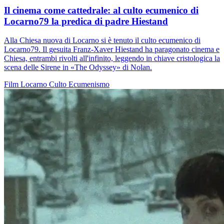
Il cinema come cattedrale: al culto ecumenico di
Locarno79 la predica di padre Hiestand
Alla Chiesa nuova di Locarno si è tenuto il culto ecumenico di
Locarno79. Il gesuita Franz-Xaver Hiestand ha paragonato cinema e
Chiesa, entrambi rivolti all'infinito, leggendo in chiave cristologica la
scena delle Sirene in «The Odyssey» di Nolan.
Film
Locarno
Culto
Ecumenismo