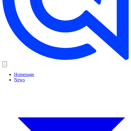
Homepage
News