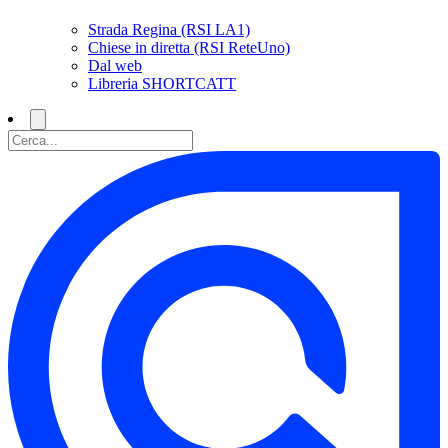
Strada Regina (RSI LA1)
Chiese in diretta (RSI ReteUno)
Dal web
Libreria SHORTCATT