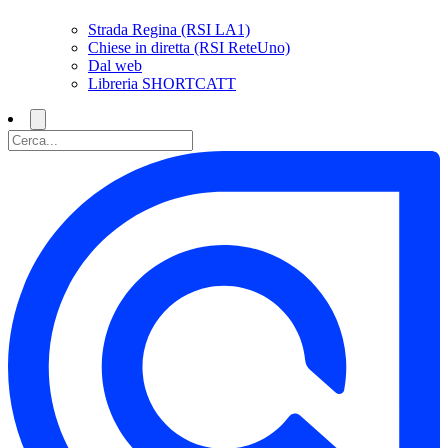
Strada Regina (RSI LA1)
Chiese in diretta (RSI ReteUno)
Dal web
Libreria SHORTCATT