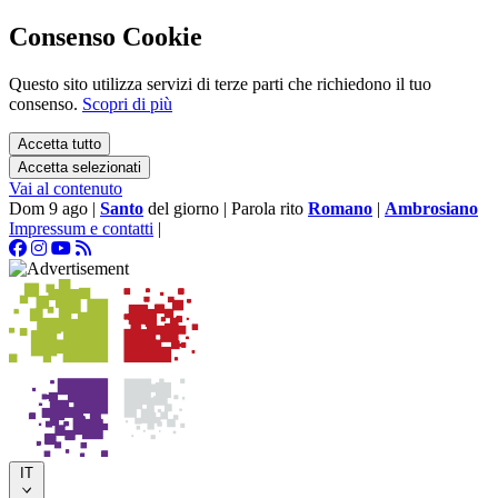
Consenso Cookie
Questo sito utilizza servizi di terze parti che richiedono il tuo
consenso.
Scopri di più
Accetta tutto
Accetta selezionati
Vai al contenuto
Dom 9 ago
|
Santo
del giorno
|
Parola rito
Romano
|
Ambrosiano
Impressum e contatti
|
IT