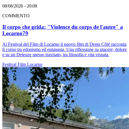
08/08/2026 - 20:08
COMMENTO
Il corpo che grida: "Violence du corps de l'autre" a
Locarno79
Al Festival del Film di Locarno il nuovo film di Denis Côté racconta
il corpo tra edonismo ed eutanasia. Una riflessione su piacere, dolore
e su un Deleuze spesso travisato, tra filosofia e vita vissuta.
Festival
Film
Locarno