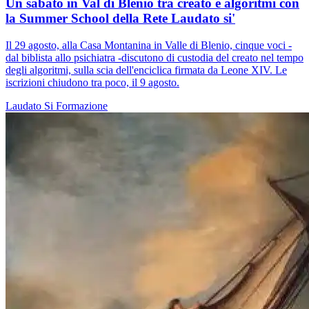
Un sabato in Val di Blenio tra creato e algoritmi con
la Summer School della Rete Laudato si'
Il 29 agosto, alla Casa Montanina in Valle di Blenio, cinque voci -
dal biblista allo psichiatra -discutono di custodia del creato nel tempo
degli algoritmi, sulla scia dell'enciclica firmata da Leone XIV. Le
iscrizioni chiudono tra poco, il 9 agosto.
Laudato Si
Formazione