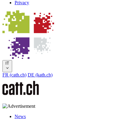
Privacy
IT
FR (cath.ch)
DE (kath.ch)
News