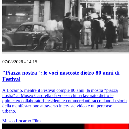
07/08/2026 - 14:15
"Piazza nostra": le voci nascoste dietro 80 anni di
Festival
A Locarno, mentre il Festival compie 80 anni, la mostra "piazza
nostra" al Museo Casorella dà voce a chi ha lavorato dietro le
quinte: ex collaboratori, residenti e commercianti raccontano la storia
della manifestazione attraverso interviste video e un percorso
urbano.
Museo
Locarno
Film