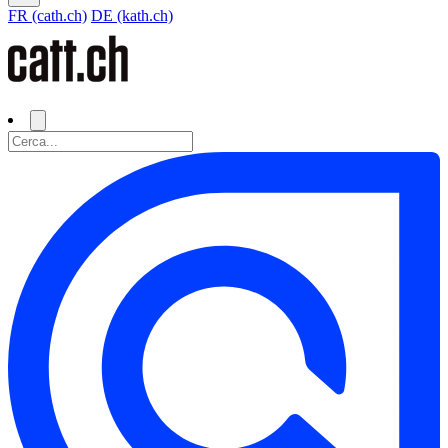
FR (cath.ch)
DE (kath.ch)