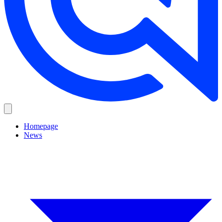
Homepage
News