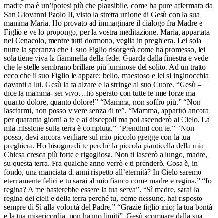
madre ma è un’ipotesi più che plausibile, come ha pure affermato da
San Giovanni Paolo II, visto la stretta unione di Gesù con la sua
mamma Maria. Ho provato ad immaginare il dialogo fra Madre e
Figlio e ve lo propongo, per la vostra meditazione. Maria, appartata
nel Cenacolo, mentre tutti dormono, veglia in preghiera. Lei sola
nutre la speranza che il suo Figlio risorgerà come ha promesso, lei
sola tiene viva la fiammella della fede. Guarda dalla finestra e vede
che le stelle sembrano brillare più luminose del solito. Ad un tratto
ecco che il suo Figlio le appare: bello, maestoso e lei si inginocchia
davanti a lui. Gesù la fa alzare e la stringe al suo Cuore. “Gesù –
dice la mamma- sei vivo…ho sperato con tutte le mie forze ma
quanto dolore, quanto dolore!” “Mamma, non soffro più.” “Non
lasciarmi, non posso vivere senza di te”. “Mamma, apparirò ancora
per quaranta giorni a te e ai discepoli ma poi ascenderò al Cielo. La
mia missione sulla terra è compiuta.” “Prendimi con te.” “Non
posso, devi ancora vegliare sul mio piccolo gregge con la tua
preghiera. Ho bisogno di te perché la piccola pianticella della mia
Chiesa cresca più forte e rigogliosa. Non ti lascerò a lungo, madre,
su questa terra. Fra qualche anno verrò e ti prenderò. Cosa è, in
fondo, una manciata di anni rispetto all’eternità? In Cielo saremo
eternamente felici e tu sarai al mio fianco come madre e regina.” “Io
regina? A me basterebbe essere la tua serva”. “Sì madre, sarai la
regina dei cieli e della terra perché tu, come nessuno, hai risposto
sempre di Sì alla volontà del Padre.” “Grazie figlio mio; la tua bontà
e la tua misericordia, non hanno limiti”. Gesù scompare dalla sua