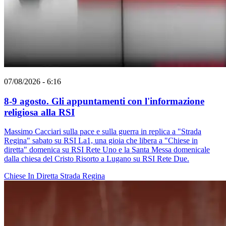
07/08/2026 - 6:16
8-9 agosto. Gli appuntamenti con l'informazione
religiosa alla RSI
Massimo Cacciari sulla pace e sulla guerra in replica a "Strada
Regina" sabato su RSI La1, una gioia che libera a "Chiese in
diretta" domenica su RSI Rete Uno e la Santa Messa domenicale
dalla chiesa del Cristo Risorto a Lugano su RSI Rete Due.
Chiese In Diretta
Strada Regina