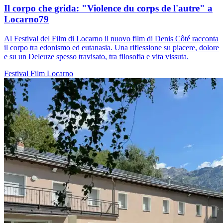
Il corpo che grida: "Violence du corps de l'autre" a
Locarno79
Al Festival del Film di Locarno il nuovo film di Denis Côté racconta
il corpo tra edonismo ed eutanasia. Una riflessione su piacere, dolore
e su un Deleuze spesso travisato, tra filosofia e vita vissuta.
Festival
Film
Locarno