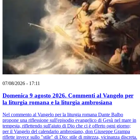
07/08/2026 - 17:11
Domenica 9 agosto 2026. Commenti al Vangelo per
la liturgia romana e la liturgia ambrosiana
Nel commento al Vangelo per la liturgia romana Dante Balbo
propone una riflessione sull'episodio evangelico di Gesù nel mare in
tempesta, riflettendo sull'aiuto di Dio che ci è offerto ogni giorno;
per il Vangelo del calendario ambrosiano, don Giuseppe Grampa
riflette invece sullo "stile" di Dio: stile di mitezza, vicinanza discreta.