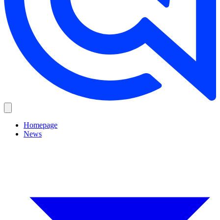
Homepage
News