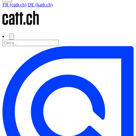
FR (cath.ch)
DE (kath.ch)