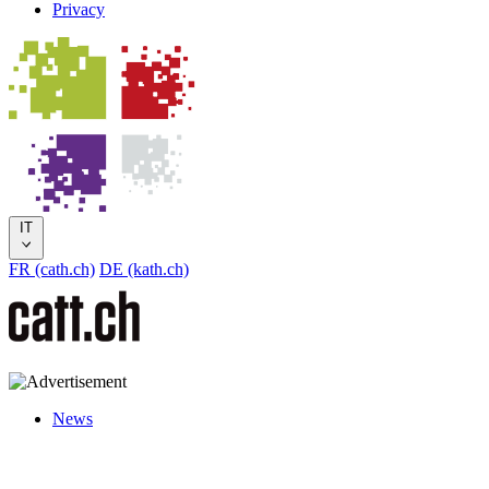
Privacy
IT
FR (cath.ch)
DE (kath.ch)
News