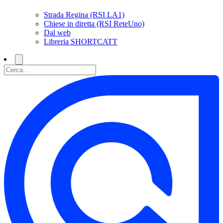
Strada Regina (RSI LA1)
Chiese in diretta (RSI ReteUno)
Dal web
Libreria SHORTCATT