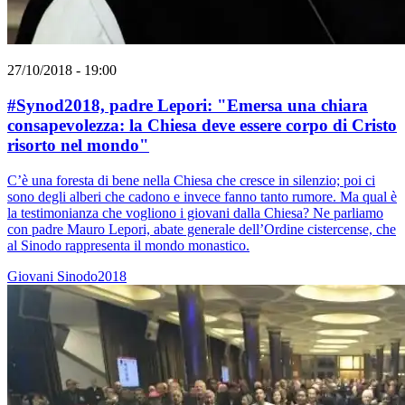
27/10/2018 - 19:00
#Synod2018, padre Lepori: "Emersa una chiara
consapevolezza: la Chiesa deve essere corpo di Cristo
risorto nel mondo"
C’è una foresta di bene nella Chiesa che cresce in silenzio; poi ci
sono degli alberi che cadono e invece fanno tanto rumore. Ma qual è
la testimonianza che vogliono i giovani dalla Chiesa? Ne parliamo
con padre Mauro Lepori, abate generale dell’Ordine cistercense, che
al Sinodo rappresenta il mondo monastico.
Giovani
Sinodo2018