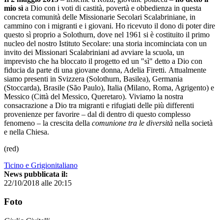
mio sì
a Dio con i voti di castità, povertà e obbedienza in questa
concreta comunità delle Missionarie Secolari Scalabriniane, in
cammino con i migranti e i giovani. Ho ricevuto il dono di poter dire
questo sì proprio a Solothurn, dove nel 1961 si è costituito il primo
nucleo del nostro Istituto Secolare: una storia incominciata con un
invito dei Missionari Scalabriniani ad avviare la scuola, un
imprevisto che ha bloccato il progetto ed un "sì" detto a Dio con
fiducia da parte di una giovane donna, Adelia Firetti. Attualmente
siamo presenti in Svizzera (Solothurn, Basilea), Germania
(Stoccarda), Brasile (São Paulo), Italia (Milano, Roma, Agrigento) e
Messico (Città del Messico, Queretaro). Viviamo la nostra
consacrazione a Dio tra migranti e rifugiati delle più differenti
provenienze per favorire – dal di dentro di questo complesso
fenomeno – la crescita della
comunione tra le diversità
nella società
e nella Chiesa.
(red)
Ticino e Grigionitaliano
News pubblicata il:
22/10/2018 alle 20:15
Foto