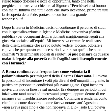
stesso tempo dolorosa e ricca di opportunità, tanto che nella
preghiera mi trovavo a chiedere al Signore: “Perché sei così buono
con me?”. Intuivo che tutti i doni che stavo ricevendo, primo tra tutti
la riscoperta della fede, portavano con loro una grande
responsabilità.
Dopo la laurea in Medicina decisi di continuare il percorso di studi
con la specializzazione in Igiene e Medicina preventiva (Sanità
pubblica) per occuparmi degli argomenti maggiormente legati alla
giustizia sociale e all’equità. Mi interessava cercare le reali cause
delle diseguaglianze che avevo potuto vedere, toccare, odorare e
capivo che per questo era necessario lavorare su quelli che sono
chiamati “i determinanti sociali di salute”.
Si può pensare di curare
malattie legate alla povertà e alle fragilità sociali semplicemente
con i farmaci?
A Roma continuavo a frequentare come volontaria il
poliambulatorio per migranti della Caritas Diocesana.
Lì avevo
la possibilità di incontrare i volti più diversi dell’umanità migrante, in
particolare persone in condizioni più svantaggiate. Ogni incontro
apriva una nuova finestra sul mondo. Era dunque un periodo in cui
iniziavano tanti nuovi ed interessanti progetti, eppure dentro di me
rimaneva un’insoddisfazione profonda. Cominciai a rendermi conto
che il mio cuore davvero – come faceva notare sant’Agostino –
«non aveva pace fino a che non riposava in Dio»: solo Lui poteva