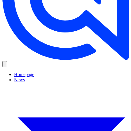
Homepage
News