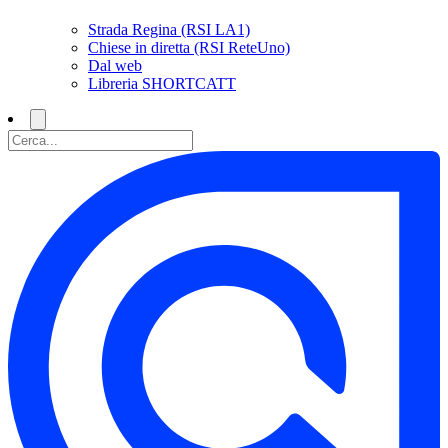
Strada Regina (RSI LA1)
Chiese in diretta (RSI ReteUno)
Dal web
Libreria SHORTCATT