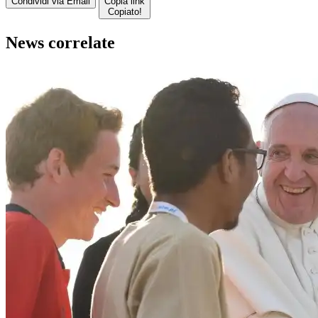
Condividi via Email
Copia link
Copiato!
News correlate