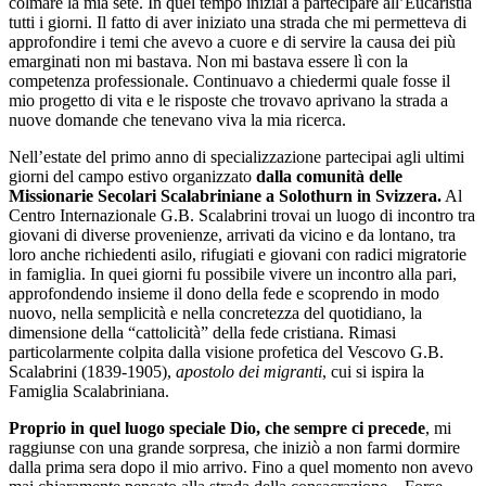
colmare la mia sete. In quel tempo iniziai a partecipare all’Eucaristia
tutti i giorni. Il fatto di aver iniziato una strada che mi permetteva di
approfondire i temi che avevo a cuore e di servire la causa dei più
emarginati non mi bastava. Non mi bastava essere lì con la
competenza professionale. Continuavo a chiedermi quale fosse il
mio progetto di vita e le risposte che trovavo aprivano la strada a
nuove domande che tenevano viva la mia ricerca.
Nell’estate del primo anno di specializzazione partecipai agli ultimi
giorni del campo estivo organizzato
dalla comunità delle
Missionarie Secolari Scalabriniane a Solothurn in Svizzera.
Al
Centro Internazionale G.B. Scalabrini trovai un luogo di incontro tra
giovani di diverse provenienze, arrivati da vicino e da lontano, tra
loro anche richiedenti asilo, rifugiati e giovani con radici migratorie
in famiglia. In quei giorni fu possibile vivere un incontro alla pari,
approfondendo insieme il dono della fede e scoprendo in modo
nuovo, nella semplicità e nella concretezza del quotidiano, la
dimensione della “cattolicità” della fede cristiana. Rimasi
particolarmente colpita dalla visione profetica del Vescovo G.B.
Scalabrini (1839-1905),
apostolo dei migranti
, cui si ispira la
Famiglia Scalabriniana.
Proprio in quel luogo speciale Dio, che sempre ci precede
, mi
raggiunse con una grande sorpresa, che iniziò a non farmi dormire
dalla prima sera dopo il mio arrivo. Fino a quel momento non avevo