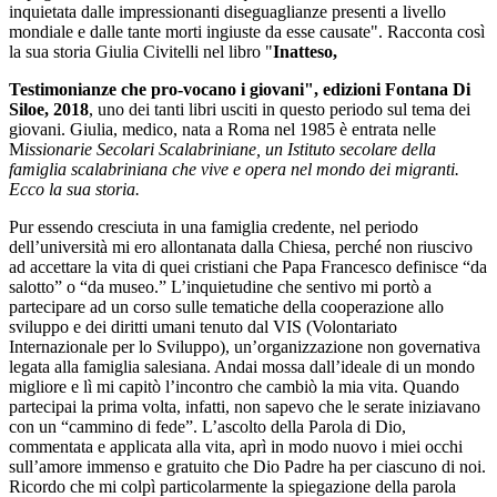
inquietata dalle impressionanti diseguaglianze presenti a livello
mondiale e dalle tante morti ingiuste da esse causate". Racconta così
la sua storia Giulia Civitelli nel libro "
Inatteso,
Testimonianze che pro-vocano i giovani", edizioni Fontana Di
Siloe, 2018
, uno dei tanti libri usciti in questo periodo sul tema dei
giovani. Giulia, medico, nata a Roma nel 1985 è entrata nelle
M
issionarie Secolari Scalabriniane, un Istituto secolare della
famiglia scalabriniana che vive e opera nel mondo dei migranti.
Ecco la sua storia.
Pur essendo cresciuta in una famiglia credente, nel periodo
dell’università mi ero allontanata dalla Chiesa, perché non riuscivo
ad accettare la vita di quei cristiani che Papa Francesco definisce “da
salotto” o “da museo.” L’inquietudine che sentivo mi portò a
partecipare ad un corso sulle tematiche della cooperazione allo
sviluppo e dei diritti umani tenuto dal VIS (Volontariato
Internazionale per lo Sviluppo), un’organizzazione non governativa
legata alla famiglia salesiana. Andai mossa dall’ideale di un mondo
migliore e lì mi capitò l’incontro che cambiò la mia vita. Quando
partecipai la prima volta, infatti, non sapevo che le serate iniziavano
con un “cammino di fede”. L’ascolto della Parola di Dio,
commentata e applicata alla vita, aprì in modo nuovo i miei occhi
sull’amore immenso e gratuito che Dio Padre ha per ciascuno di noi.
Ricordo che mi colpì particolarmente la spiegazione della parola