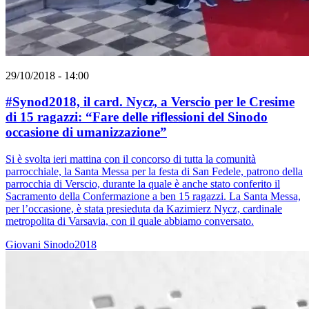
29/10/2018 - 14:00
#Synod2018, il card. Nycz, a Verscio per le Cresime
di 15 ragazzi: “Fare delle riflessioni del Sinodo
occasione di umanizzazione”
Si è svolta ieri mattina con il concorso di tutta la comunità
parrocchiale, la Santa Messa per la festa di San Fedele, patrono della
parrocchia di Verscio, durante la quale è anche stato conferito il
Sacramento della Confermazione a ben 15 ragazzi. La Santa Messa,
per l’occasione, è stata presieduta da Kazimierz Nycz, cardinale
metropolita di Varsavia, con il quale abbiamo conversato.
Giovani
Sinodo2018