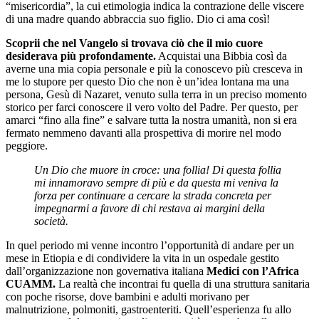
“misericordia”, la cui etimologia indica la contrazione delle viscere
di una madre quando abbraccia suo figlio. Dio ci ama così!
Scoprii che nel Vangelo si trovava ciò che il mio cuore
desiderava più profondamente.
Acquistai una Bibbia così da
averne una mia copia personale e più la conoscevo più cresceva in
me lo stupore per questo Dio che non è un’idea lontana ma una
persona, Gesù di Nazaret, venuto sulla terra in un preciso momento
storico per farci conoscere il vero volto del Padre. Per questo, per
amarci “fino alla fine” e salvare tutta la nostra umanità, non si era
fermato nemmeno davanti alla prospettiva di morire nel modo
peggiore.
Un Dio che muore in croce: una follia! Di questa follia
mi innamoravo sempre di più e da questa mi veniva la
forza per continuare a cercare la strada concreta per
impegnarmi a favore di chi restava ai margini della
società.
In quel periodo mi venne incontro l’opportunità di andare per un
mese in Etiopia e di condividere la vita in un ospedale gestito
dall’organizzazione non governativa italiana
Medici con l’Africa
CUAMM.
La realtà che incontrai fu quella di una struttura sanitaria
con poche risorse, dove bambini e adulti morivano per
malnutrizione, polmoniti, gastroenteriti. Quell’esperienza fu allo