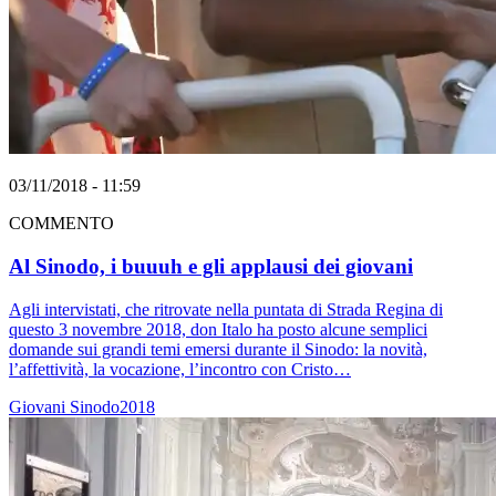
03/11/2018 - 11:59
COMMENTO
Al Sinodo, i buuuh e gli applausi dei giovani
Agli intervistati, che ritrovate nella puntata di Strada Regina di
questo 3 novembre 2018, don Italo ha posto alcune semplici
domande sui grandi temi emersi durante il Sinodo: la novità,
l’affettività, la vocazione, l’incontro con Cristo…
Giovani
Sinodo2018