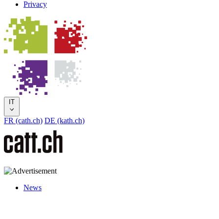
Privacy
IT
FR (cath.ch)
DE (kath.ch)
News