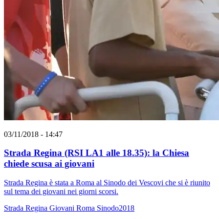
03/11/2018 - 14:47
Strada Regina (RSI LA1 alle 18.35): la Chiesa
chiede scusa ai giovani
Strada Regina è stata a Roma al Sinodo dei Vescovi che si è riunito
sul tema dei giovani nei giorni scorsi.
Strada Regina
Giovani
Roma
Sinodo2018