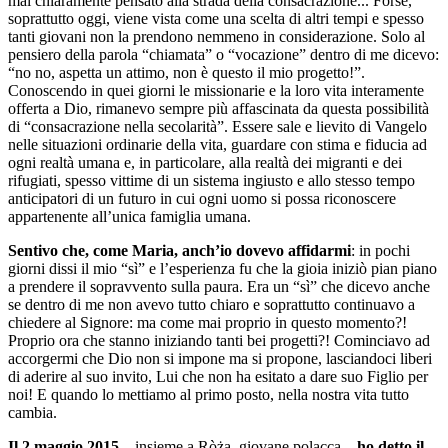
mai chiaramente pensato alla strada della consacrazione... Forse,
soprattutto oggi, viene vista come una scelta di altri tempi e spesso
tanti giovani non la prendono nemmeno in considerazione. Solo al
pensiero della parola “chiamata” o “vocazione” dentro di me dicevo:
“no no, aspetta un attimo, non è questo il mio progetto!”.
Conoscendo in quei giorni le missionarie e la loro vita interamente
offerta a Dio, rimanevo sempre più affascinata da questa possibilità
di “consacrazione nella secolarità”. Essere sale e lievito di Vangelo
nelle situazioni ordinarie della vita, guardare con stima e fiducia ad
ogni realtà umana e, in particolare, alla realtà dei migranti e dei
rifugiati, spesso vittime di un sistema ingiusto e allo stesso tempo
anticipatori di un futuro in cui ogni uomo si possa riconoscere
appartenente all’unica famiglia umana.
Sentivo che, come Maria, anch’io dovevo affidarmi
: in pochi
giorni dissi il mio “sì” e l’esperienza fu che la gioia iniziò pian piano
a prendere il sopravvento sulla paura. Era un “sì” che dicevo anche
se dentro di me non avevo tutto chiaro e soprattutto continuavo a
chiedere al Signore: ma come mai proprio in questo momento?!
Proprio ora che stanno iniziando tanti bei progetti?! Cominciavo ad
accorgermi che Dio non si impone ma si propone, lasciandoci liberi
di aderire al suo invito, Lui che non ha esitato a dare suo Figlio per
noi! E quando lo mettiamo al primo posto, nella nostra vita tutto
cambia.
Il 2 maggio 2015
– insieme a Ròża, giovane polacca –
ho detto il