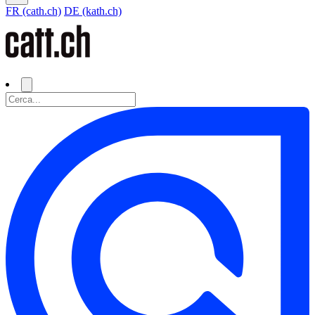
FR (cath.ch)
DE (kath.ch)