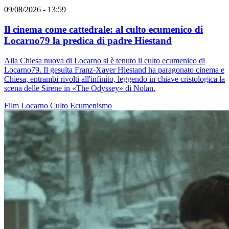
09/08/2026 - 13:59
Il cinema come cattedrale: al culto ecumenico di
Locarno79 la predica di padre Hiestand
Alla Chiesa nuova di Locarno si è tenuto il culto ecumenico di
Locarno79. Il gesuita Franz-Xaver Hiestand ha paragonato cinema e
Chiesa, entrambi rivolti all'infinito, leggendo in chiave cristologica la
scena delle Sirene in «The Odyssey» di Nolan.
Film
Locarno
Culto
Ecumenismo