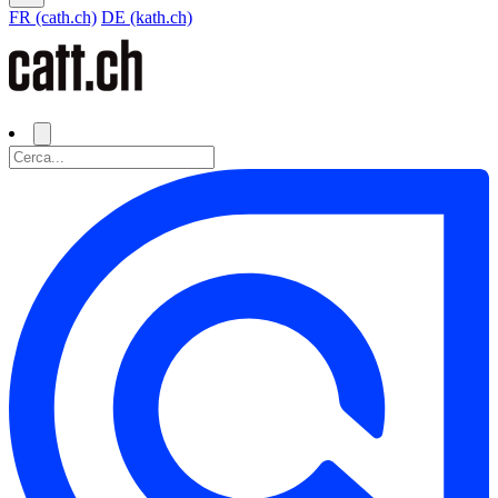
FR (cath.ch)
DE (kath.ch)