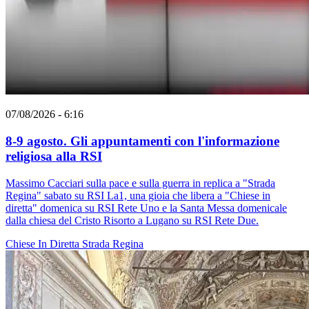
07/08/2026 - 6:16
8-9 agosto. Gli appuntamenti con l'informazione
religiosa alla RSI
Massimo Cacciari sulla pace e sulla guerra in replica a "Strada
Regina" sabato su RSI La1, una gioia che libera a "Chiese in
diretta" domenica su RSI Rete Uno e la Santa Messa domenicale
dalla chiesa del Cristo Risorto a Lugano su RSI Rete Due.
Chiese In Diretta
Strada Regina