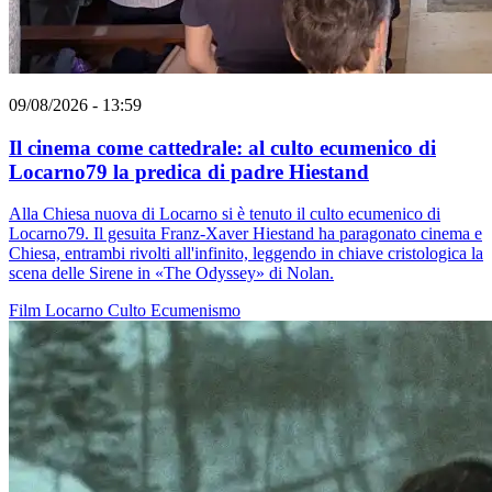
09/08/2026 - 13:59
Il cinema come cattedrale: al culto ecumenico di
Locarno79 la predica di padre Hiestand
Alla Chiesa nuova di Locarno si è tenuto il culto ecumenico di
Locarno79. Il gesuita Franz-Xaver Hiestand ha paragonato cinema e
Chiesa, entrambi rivolti all'infinito, leggendo in chiave cristologica la
scena delle Sirene in «The Odyssey» di Nolan.
Film
Locarno
Culto
Ecumenismo