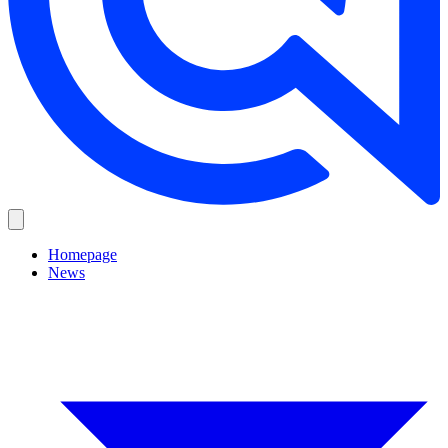
Homepage
News