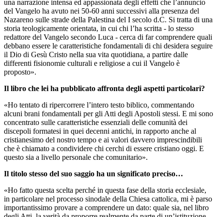
una narrazione intensa ed appassionata degli effetti che l’annuncio
del Vangelo ha avuto nei 50-60 anni successivi alla presenza del
Nazareno sulle strade della Palestina del I secolo d.C. Si tratta di una
storia teologicamente orientata, in cui chi l’ha scritta - lo stesso
redattore del Vangelo secondo Luca - cerca di far comprendere quali
debbano essere le caratteristiche fondamentali di chi desidera seguire
il Dio di Gesù Cristo nella sua vita quotidiana, a partire dalle
differenti fisionomie culturali e religiose a cui il Vangelo è
proposto».
Il libro che lei ha pubblicato affronta degli aspetti particolari?
«Ho tentato di ripercorrere l’intero testo biblico, commentando
alcuni brani fondamentali per gli Atti degli Apostoli stessi. E mi sono
concentrato sulle caratteristiche essenziali delle comunità dei
discepoli formatesi in quei decenni antichi, in rapporto anche al
cristianesimo del nostro tempo e ai valori davvero imprescindibili
che è chiamato a condividere chi cerchi di essere cristiano oggi. E
questo sia a livello personale che comunitario».
Il titolo stesso del suo saggio ha un significato preciso…
«Ho fatto questa scelta perché in questa fase della storia ecclesiale,
in particolare nel processo sinodale della Chiesa cattolica, mi è parso
importantissimo provare a comprendere un dato: quale sia, nel libro
degli Atti, la verità da proporre realmente da parte di un’istituzione