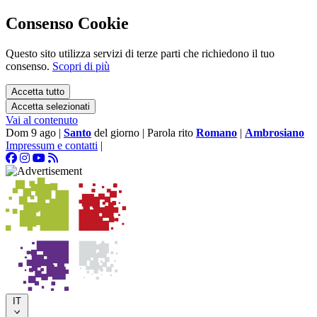
Consenso Cookie
Questo sito utilizza servizi di terze parti che richiedono il tuo
consenso.
Scopri di più
Accetta tutto
Accetta selezionati
Vai al contenuto
Dom 9 ago
|
Santo
del giorno
|
Parola rito
Romano
|
Ambrosiano
Impressum e contatti
|
IT