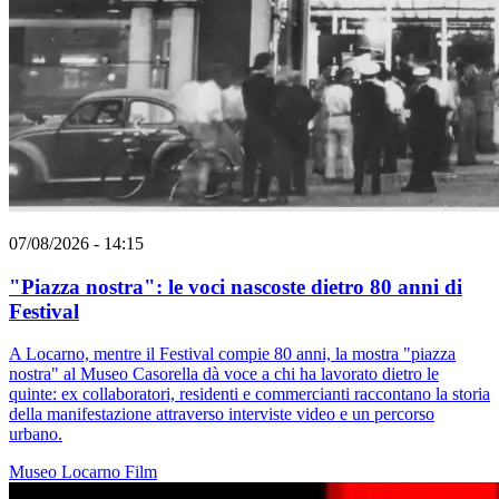
07/08/2026 - 14:15
"Piazza nostra": le voci nascoste dietro 80 anni di
Festival
A Locarno, mentre il Festival compie 80 anni, la mostra "piazza
nostra" al Museo Casorella dà voce a chi ha lavorato dietro le
quinte: ex collaboratori, residenti e commercianti raccontano la storia
della manifestazione attraverso interviste video e un percorso
urbano.
Museo
Locarno
Film