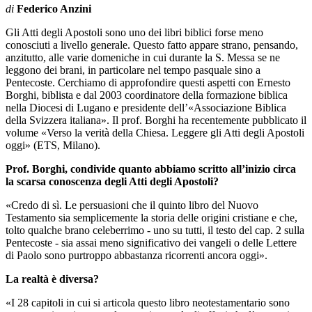
di
Federico Anzini
Gli Atti degli Apostoli sono uno dei libri biblici forse meno
conosciuti a livello generale. Questo fatto appare strano, pensando,
anzitutto, alle varie domeniche in cui durante la S. Messa se ne
leggono dei brani, in particolare nel tempo pasquale sino a
Pentecoste. Cerchiamo di approfondire questi aspetti con Ernesto
Borghi, biblista e dal 2003 coordinatore della formazione biblica
nella Diocesi di Lugano e presidente dell’«Associazione Biblica
della Svizzera italiana». Il prof. Borghi ha recentemente pubblicato il
volume «Verso la verità della Chiesa. Leggere gli Atti degli Apostoli
oggi» (ETS, Milano).
Prof. Borghi, condivide quanto abbiamo scritto all’inizio circa
la scarsa conoscenza degli Atti degli Apostoli?
«Credo di sì. Le persuasioni che il quinto libro del Nuovo
Testamento sia semplicemente la storia delle origini cristiane e che,
tolto qualche brano celeberrimo - uno su tutti, il testo del cap. 2 sulla
Pentecoste - sia assai meno significativo dei vangeli o delle Lettere
di Paolo sono purtroppo abbastanza ricorrenti ancora oggi».
La realtà è diversa?
«I 28 capitoli in cui si articola questo libro neotestamentario sono