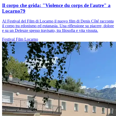
Il corpo che grida: "Violence du corps de l'autre" a
Locarno79
Al Festival del Film di Locarno il nuovo film di Denis Côté racconta
il corpo tra edonismo ed eutanasia. Una riflessione su piacere, dolore
e su un Deleuze spesso travisato, tra filosofia e vita vissuta.
Festival
Film
Locarno