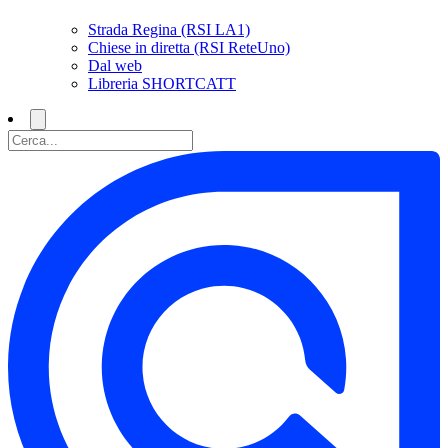
Strada Regina (RSI LA1)
Chiese in diretta (RSI ReteUno)
Dal web
Libreria SHORTCATT