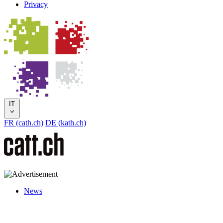
Privacy
IT
FR (cath.ch)
DE (kath.ch)
News