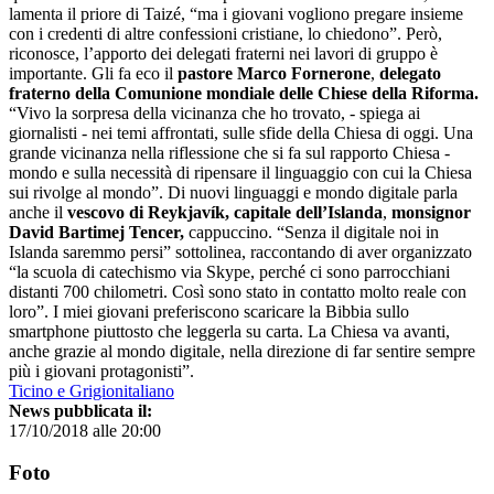
lamenta il priore di Taizé, “ma i giovani vogliono pregare insieme
con i credenti di altre confessioni cristiane, lo chiedono”. Però,
riconosce, l’apporto dei delegati fraterni nei lavori di gruppo è
importante. Gli fa eco il
pastore Marco Fornerone
,
delegato
fraterno della Comunione mondiale delle Chiese della Riforma.
“Vivo la sorpresa della vicinanza che ho trovato, - spiega ai
giornalisti - nei temi affrontati, sulle sfide della Chiesa di oggi. Una
grande vicinanza nella riflessione che si fa sul rapporto Chiesa -
mondo e sulla necessità di ripensare il linguaggio con cui la Chiesa
sui rivolge al mondo”. Di nuovi linguaggi e mondo digitale parla
anche il
vescovo di Reykjavík, capitale dell’Islanda
,
monsignor
David Bartimej Tencer,
cappuccino. “Senza il digitale noi in
Islanda saremmo persi” sottolinea, raccontando di aver organizzato
“la scuola di catechismo via Skype, perché ci sono parrocchiani
distanti 700 chilometri. Così sono stato in contatto molto reale con
loro”. I miei giovani preferiscono scaricare la Bibbia sullo
smartphone piuttosto che leggerla su carta. La Chiesa va avanti,
anche grazie al mondo digitale, nella direzione di far sentire sempre
più i giovani protagonisti”.
Ticino e Grigionitaliano
News pubblicata il:
17/10/2018 alle 20:00
Foto