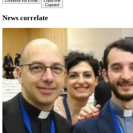
Condividi via Email
Copia link
Copiato!
News correlate