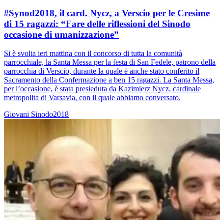
#Synod2018, il card. Nycz, a Verscio per le Cresime
di 15 ragazzi: “Fare delle riflessioni del Sinodo
occasione di umanizzazione”
Si è svolta ieri mattina con il concorso di tutta la comunità
parrocchiale, la Santa Messa per la festa di San Fedele, patrono della
parrocchia di Verscio, durante la quale è anche stato conferito il
Sacramento della Confermazione a ben 15 ragazzi. La Santa Messa,
per l’occasione, è stata presieduta da Kazimierz Nycz, cardinale
metropolita di Varsavia, con il quale abbiamo conversato.
Giovani
Sinodo2018