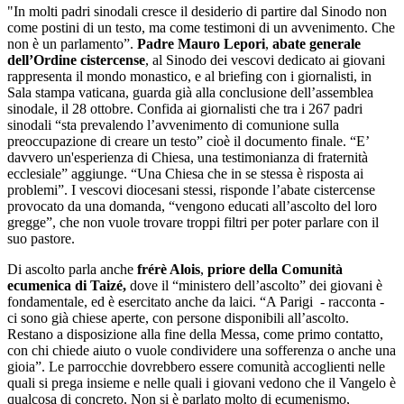
"In molti padri sinodali cresce il desiderio di partire dal Sinodo non
come postini di un testo, ma come testimoni di un avvenimento. Che
non è un parlamento”.
Padre Mauro Lepori
,
abate generale
dell’Ordine cistercense
, al Sinodo dei vescovi dedicato ai giovani
rappresenta il mondo monastico, e al briefing con i giornalisti, in
Sala stampa vaticana, guarda già alla conclusione dell’assemblea
sinodale, il 28 ottobre. Confida ai giornalisti che tra i 267 padri
sinodali “sta prevalendo l’avvenimento di comunione sulla
preoccupazione di creare un testo” cioè il documento finale. “E’
davvero un'esperienza di Chiesa, una testimonianza di fraternità
ecclesiale” aggiunge. “Una Chiesa che in se stessa è risposta ai
problemi”. I vescovi diocesani stessi, risponde l’abate cistercense
provocato da una domanda, “vengono educati all’ascolto del loro
gregge”, che non vuole trovare troppi filtri per poter parlare con il
suo pastore.
Di ascolto parla anche
frérè Alois
,
priore della Comunità
ecumenica di Taizé,
dove il “ministero dell’ascolto” dei giovani è
fondamentale, ed è esercitato anche da laici. “A Parigi - racconta -
ci sono già chiese aperte, con persone disponibili all’ascolto.
Restano a disposizione alla fine della Messa, come primo contatto,
con chi chiede aiuto o vuole condividere una sofferenza o anche una
gioia”. Le parrocchie dovrebbero essere comunità accoglienti nelle
quali si prega insieme e nelle quali i giovani vedono che il Vangelo è
qualcosa di concreto. Non si è parlato molto di ecumenismo,