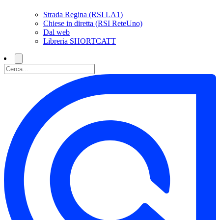
Strada Regina (RSI LA1)
Chiese in diretta (RSI ReteUno)
Dal web
Libreria SHORTCATT