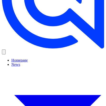
Homepage
News