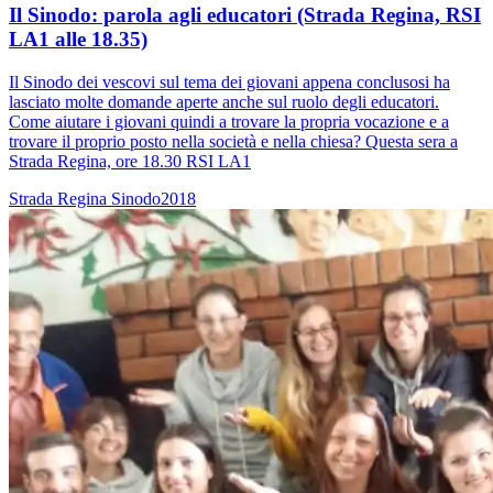
Il Sinodo: parola agli educatori (Strada Regina, RSI
LA1 alle 18.35)
Il Sinodo dei vescovi sul tema dei giovani appena conclusosi ha
lasciato molte domande aperte anche sul ruolo degli educatori.
Come aiutare i giovani quindi a trovare la propria vocazione e a
trovare il proprio posto nella società e nella chiesa? Questa sera a
Strada Regina, ore 18.30 RSI LA1
Strada Regina
Sinodo2018