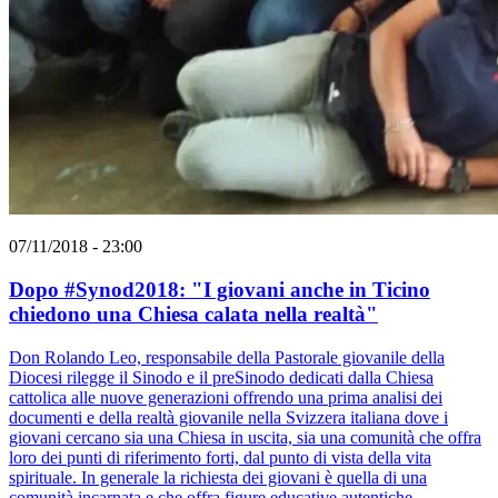
07/11/2018 - 23:00
Dopo #Synod2018: "I giovani anche in Ticino
chiedono una Chiesa calata nella realtà"
Don Rolando Leo, responsabile della Pastorale giovanile della
Diocesi rilegge il Sinodo e il preSinodo dedicati dalla Chiesa
cattolica alle nuove generazioni offrendo una prima analisi dei
documenti e della realtà giovanile nella Svizzera italiana dove i
giovani cercano sia una Chiesa in uscita, sia una comunità che offra
loro dei punti di riferimento forti, dal punto di vista della vita
spirituale. In generale la richiesta dei giovani è quella di una
comunità incarnata e che offra figure educative autentiche.