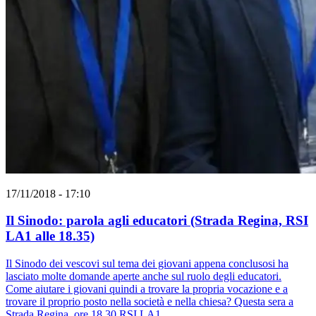
17/11/2018 - 17:10
Il Sinodo: parola agli educatori (Strada Regina, RSI
LA1 alle 18.35)
Il Sinodo dei vescovi sul tema dei giovani appena conclusosi ha
lasciato molte domande aperte anche sul ruolo degli educatori.
Come aiutare i giovani quindi a trovare la propria vocazione e a
trovare il proprio posto nella società e nella chiesa? Questa sera a
Strada Regina, ore 18.30 RSI LA1