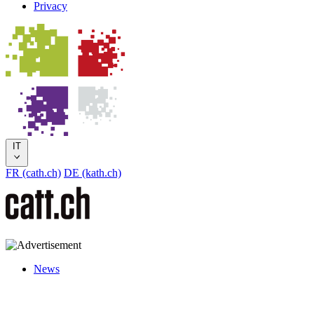
Privacy
IT
FR (cath.ch)
DE (kath.ch)
News