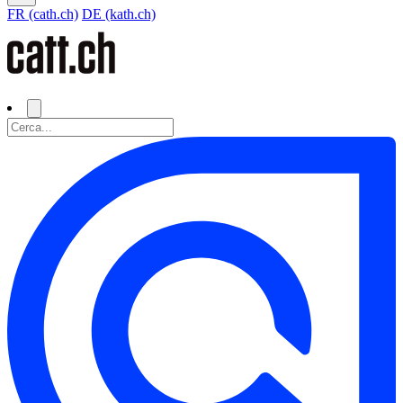
FR (cath.ch)
DE (kath.ch)