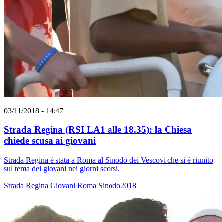
03/11/2018 - 14:47
Strada Regina (RSI LA1 alle 18.35): la Chiesa
chiede scusa ai giovani
Strada Regina è stata a Roma al Sinodo dei Vescovi che si è riunito
sul tema dei giovani nei giorni scorsi.
Strada Regina
Giovani
Roma
Sinodo2018