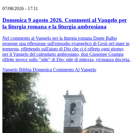
07/08/2026 - 17:11
Domenica 9 agosto 2026. Commenti al Vangelo per
la liturgia romana e la liturgia ambrosiana
Nel commento al Vangelo per la liturgia romana Dante Balbo
propone una riflessione sull'episodio evangelico di Gesù nel mare in
tempesta, riflettendo sull'aiuto di Dio che ci è offerto ogni giorno;
per il Vangelo del calendario ambrosiano, don Giuseppe Grampa
riflette invece sullo "stile" di Dio: stile di mitezza, vicinanza discreta.
Vangelo
Bibbia
Domenica
Commento Al Vangelo