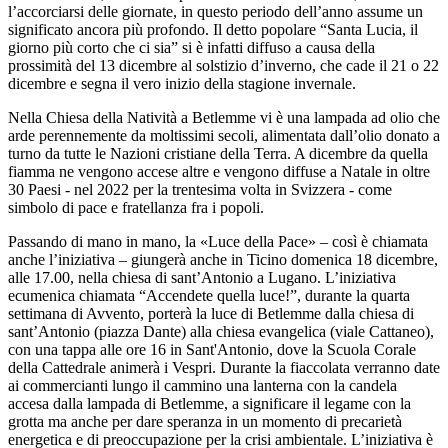
l’accorciarsi delle giornate, in questo periodo dell’anno assume un
significato ancora più profondo. Il detto popolare “Santa Lucia, il
giorno più corto che ci sia” si è infatti diffuso a causa della
prossimità del 13 dicembre al solstizio d’inverno, che cade il 21 o 22
dicembre e segna il vero inizio della stagione invernale.
Nella Chiesa della Natività a Betlemme vi è una lampada ad olio che
arde perennemente da moltissimi secoli, alimentata dall’olio donato a
turno da tutte le Nazioni cristiane della Terra. A dicembre da quella
fiamma ne vengono accese altre e vengono diffuse a Natale in oltre
30 Paesi - nel 2022 per la trentesima volta in Svizzera - come
simbolo di pace e fratellanza fra i popoli.
Passando di mano in mano, la «Luce della Pace» – così è chiamata
anche l’iniziativa – giungerà anche in Ticino domenica 18 dicembre,
alle 17.00, nella chiesa di sant’Antonio a Lugano. L’iniziativa
ecumenica chiamata “Accendete quella luce!”, durante la quarta
settimana di Avvento, porterà la luce di Betlemme dalla chiesa di
sant’Antonio (piazza Dante) alla chiesa evangelica (viale Cattaneo),
con una tappa alle ore 16 in Sant'Antonio, dove la Scuola Corale
della Cattedrale animerà i Vespri. Durante la fiaccolata verranno date
ai commercianti lungo il cammino una lanterna con la candela
accesa dalla lampada di Betlemme, a significare il legame con la
grotta ma anche per dare speranza in un momento di precarietà
energetica e di preoccupazione per la crisi ambientale. L’iniziativa è