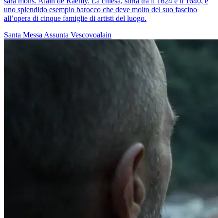
sarà mons. Alain de Raemy. La chiesa, sorta tra il 1624 e il 1640, è
uno splendido esempio barocco che deve molto del suo fascino
all’opera di cinque famiglie di artisti del luogo.
Santa Messa
Assunta
Vescovoalain