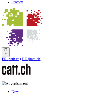
Privacy
IT
FR (cath.ch)
DE (kath.ch)
News