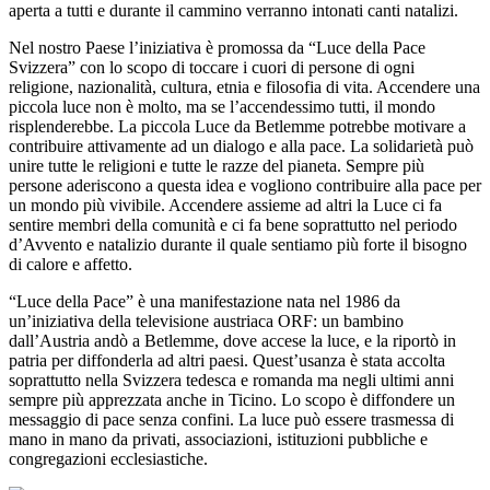
aperta a tutti e durante il cammino verranno intonati canti natalizi.
Nel nostro Paese l’iniziativa è promossa da “Luce della Pace
Svizzera” con lo scopo di toccare i cuori di persone di ogni
religione, nazionalità, cultura, etnia e filosofia di vita. Accendere una
piccola luce non è molto, ma se l’accendessimo tutti, il mondo
risplenderebbe. La piccola Luce da Betlemme potrebbe motivare a
contribuire attivamente ad un dialogo e alla pace. La solidarietà può
unire tutte le religioni e tutte le razze del pianeta. Sempre più
persone aderiscono a questa idea e vogliono contribuire alla pace per
un mondo più vivibile. Accendere assieme ad altri la Luce ci fa
sentire membri della comunità e ci fa bene soprattutto nel periodo
d’Avvento e natalizio durante il quale sentiamo più forte il bisogno
di calore e affetto.
“Luce della Pace” è una manifestazione nata nel 1986 da
un’iniziativa della televisione austriaca ORF: un bambino
dall’Austria andò a Betlemme, dove accese la luce, e la riportò in
patria per diffonderla ad altri paesi. Quest’usanza è stata accolta
soprattutto nella Svizzera tedesca e romanda ma negli ultimi anni
sempre più apprezzata anche in Ticino. Lo scopo è diffondere un
messaggio di pace senza confini. La luce può essere trasmessa di
mano in mano da privati, associazioni, istituzioni pubbliche e
congregazioni ecclesiastiche.