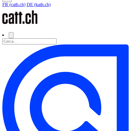
FR (cath.ch)
DE (kath.ch)