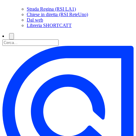
Strada Regina (RSI LA1)
Chiese in diretta (RSI ReteUno)
Dal web
Libreria SHORTCATT