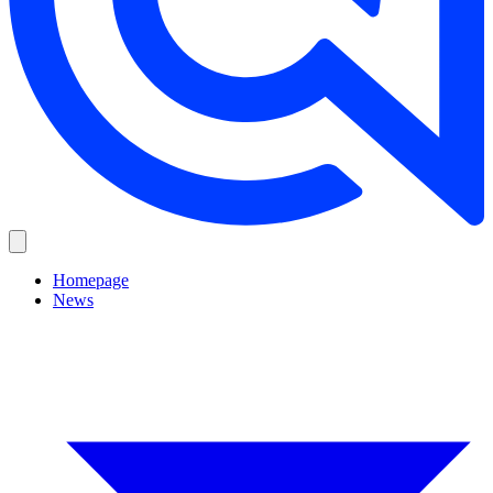
Homepage
News