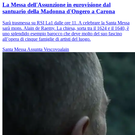
La Messa dell'Assunzione in eurovisione dal
santuario della Madonna d'Ongero a Carona
Sarà trasmessa su RSI La1 dalle ore 11. A celebrare la Santa Messa
sarà mons. Alain de Raemy. La chiesa, sorta tra il 1624 e il 1640, è
uno splendido esempio barocco che deve molto del suo fascino
all’opera di cinque famiglie di artisti del luogo.
Santa Messa
Assunta
Vescovoalain