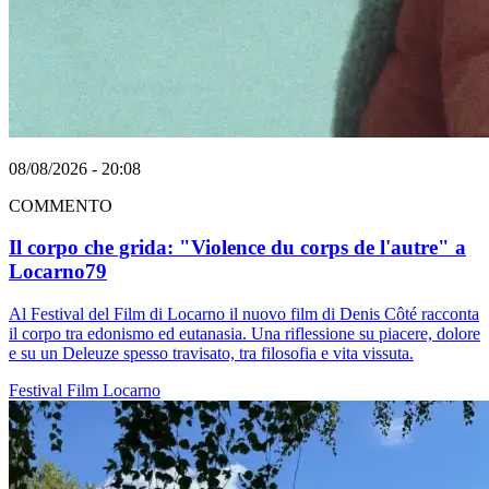
08/08/2026 - 20:08
COMMENTO
Il corpo che grida: "Violence du corps de l'autre" a
Locarno79
Al Festival del Film di Locarno il nuovo film di Denis Côté racconta
il corpo tra edonismo ed eutanasia. Una riflessione su piacere, dolore
e su un Deleuze spesso travisato, tra filosofia e vita vissuta.
Festival
Film
Locarno