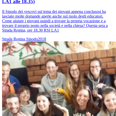
LA1 alle 18.35)
Il Sinodo dei vescovi sul tema dei giovani appena conclusosi ha
lasciato molte domande aperte anche sul ruolo degli educatori.
Come aiutare i giovani quindi a trovare la propria vocazione e a
trovare il proprio posto nella società e nella chiesa? Questa sera a
Strada Regina, ore 18.30 RSI LA1
Strada Regina
Sinodo2018