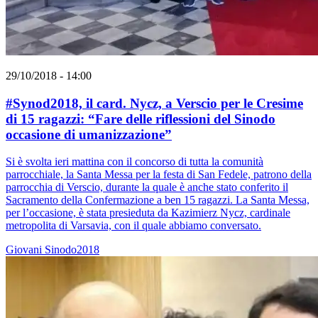
29/10/2018 - 14:00
#Synod2018, il card. Nycz, a Verscio per le Cresime
di 15 ragazzi: “Fare delle riflessioni del Sinodo
occasione di umanizzazione”
Si è svolta ieri mattina con il concorso di tutta la comunità
parrocchiale, la Santa Messa per la festa di San Fedele, patrono della
parrocchia di Verscio, durante la quale è anche stato conferito il
Sacramento della Confermazione a ben 15 ragazzi. La Santa Messa,
per l’occasione, è stata presieduta da Kazimierz Nycz, cardinale
metropolita di Varsavia, con il quale abbiamo conversato.
Giovani
Sinodo2018