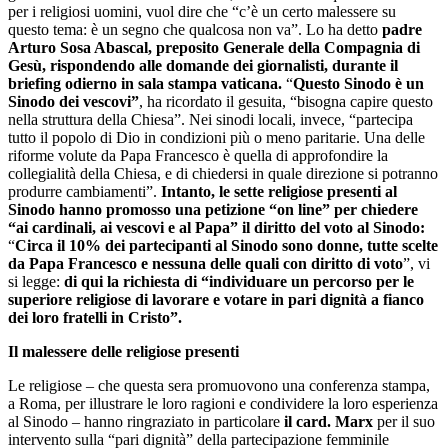
per i religiosi uomini, vuol dire che “c’è un certo malessere su
questo tema: è un segno che qualcosa non va”. Lo ha detto
padre
Arturo Sosa Abascal, preposito Generale della Compagnia di
Gesù, rispondendo alle domande dei giornalisti, durante il
briefing odierno in sala stampa vaticana.
“
Questo Sinodo è un
Sinodo dei vescovi”
, ha ricordato il gesuita, “bisogna capire questo
nella struttura della Chiesa”. Nei sinodi locali, invece, “partecipa
tutto il popolo di Dio in condizioni più o meno paritarie. Una delle
riforme volute da Papa Francesco è quella di approfondire la
collegialità della Chiesa, e di chiedersi in quale direzione si potranno
produrre cambiamenti”.
Intanto, le sette religiose presenti al
Sinodo hanno promosso una petizione “on line” per chiedere
“ai cardinali, ai vescovi e al Papa” il diritto del voto al Sinodo:
“
Circa il 10% dei partecipanti al Sinodo sono donne, tutte scelte
da Papa Francesco
e nessuna delle quali con diritto di voto
”, vi
si legge:
di qui la richiesta di “individuare un percorso per le
superiore religiose di lavorare e votare in pari dignità a fianco
dei loro fratelli in Cristo”.
Il malessere delle religiose presenti
Le religiose – che questa sera promuovono una conferenza stampa,
a Roma, per illustrare le loro ragioni e condividere la loro esperienza
al Sinodo – hanno ringraziato in particolare
il card. Marx
per il suo
intervento sulla “pari dignità” della partecipazione femminile