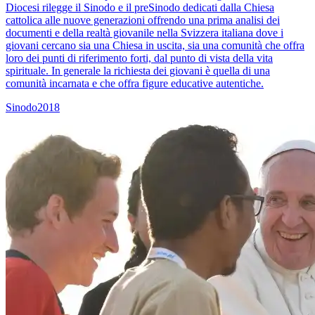
Diocesi rilegge il Sinodo e il preSinodo dedicati dalla Chiesa
cattolica alle nuove generazioni offrendo una prima analisi dei
documenti e della realtà giovanile nella Svizzera italiana dove i
giovani cercano sia una Chiesa in uscita, sia una comunità che offra
loro dei punti di riferimento forti, dal punto di vista della vita
spirituale. In generale la richiesta dei giovani è quella di una
comunità incarnata e che offra figure educative autentiche.
Sinodo2018