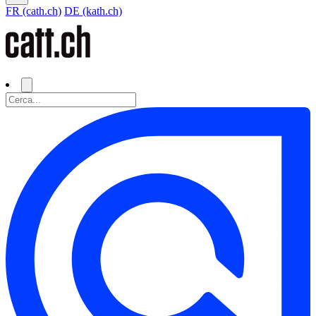
FR (cath.ch)
DE (kath.ch)