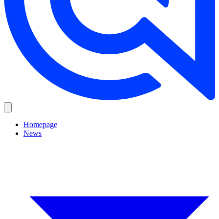
Homepage
News