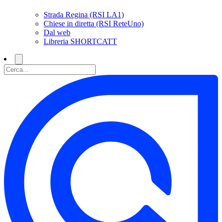
Strada Regina (RSI LA1)
Chiese in diretta (RSI ReteUno)
Dal web
Libreria SHORTCATT