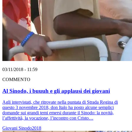
03/11/2018 - 11:59
COMMENTO
Al Sinodo, i buuuh e gli applausi dei giovani
Agli intervistati, che ritrovate nella puntata di Strada Regina di
questo 3 novembre 2018, don Italo ha posto alcune semplici
domande sui grandi temi emersi durante il Sinodo: la novità,
l’affettività, la vocazione, l’incontro con Cristo…
Giovani
Sinodo2018