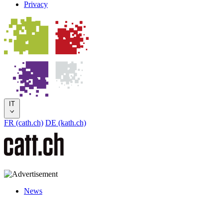
Privacy
IT
FR (cath.ch)
DE (kath.ch)
News