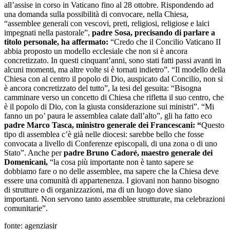
all’assise in corso in Vaticano fino al 28 ottobre. Rispondendo ad
una domanda sulla possibilità di convocare, nella Chiesa,
“assemblee generali con vescovi, preti, religiosi, religiose e laici
impegnati nella pastorale”,
padre Sosa, precisando di parlare a
titolo personale, ha affermato:
“Credo che il Concilio Vaticano II
abbia proposto un modello ecclesiale che non si è ancora
concretizzato. In questi cinquant’anni, sono stati fatti passi avanti in
alcuni momenti, ma altre volte si è tornati indietro”. “Il modello della
Chiesa con al centro il popolo di Dio, auspicato dal Concilio, non si
è ancora concretizzato del tutto”, la tesi del gesuita: “Bisogna
camminare verso un concetto di Chiesa che rifletta il suo centro, che
è il popolo di Dio, con la giusta considerazione sui ministri”. “Mi
fanno un po’ paura le assemblea calate dall’alto”, gli ha fatto eco
padre Marco Tasca, ministro generale dei Francescani: “
Questo
tipo di assemblea c’è già nelle diocesi: sarebbe bello che fosse
convocata a livello di Conferenze episcopali, di una zona o di uno
Stato”. Anche per
padre Bruno Cadoré, maestro generale dei
Domenicani,
“la cosa più importante non è tanto sapere se
dobbiamo fare o no delle assemblee, ma sapere che la Chiesa deve
essere una comunità di appartenenza. I giovani non hanno bisogno
di strutture o di organizzazioni, ma di un luogo dove siano
importanti. Non servono tanto assemblee strutturate, ma celebrazioni
comunitarie”.
fonte: agenziasir