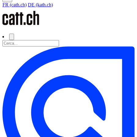
FR (cath.ch)
DE (kath.ch)