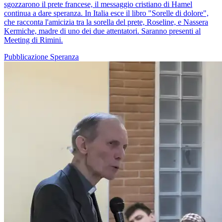
sgozzarono il prete francese, il messaggio cristiano di Hamel
continua a dare speranza. In Italia esce il libro "Sorelle di dolore",
che racconta l'amicizia tra la sorella del prete, Roseline, e Nassera
Kermiche, madre di uno dei due attentatori. Saranno presenti al
Meeting di Rimini.
Pubblicazione
Speranza