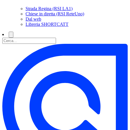
Strada Regina (RSI LA1)
Chiese in diretta (RSI ReteUno)
Dal web
Libreria SHORTCATT