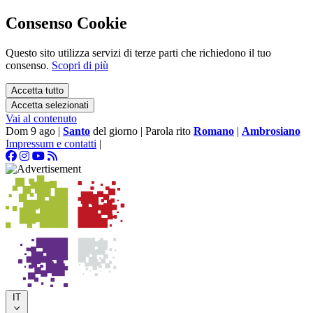
Consenso Cookie
Questo sito utilizza servizi di terze parti che richiedono il tuo
consenso.
Scopri di più
Accetta tutto
Accetta selezionati
Vai al contenuto
Dom 9 ago
|
Santo
del giorno
|
Parola rito
Romano
|
Ambrosiano
Impressum e contatti
|
IT