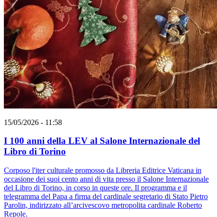
15/05/2026 - 11:58
I 100 anni della LEV al Salone Internazionale del
Libro di Torino
Corposo l'iter culturale promosso da Libreria Editrice Vaticana in
occasione dei suoi cento anni di vita presso il Salone Internazionale
del Libro di Torino, in corso in queste ore. Il programma e il
telegramma del Papa a firma del cardinale segretario di Stato Pietro
Parolin, indirizzato all’arcivescovo metropolita cardinale Roberto
Repole.