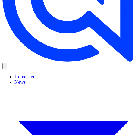
Homepage
News