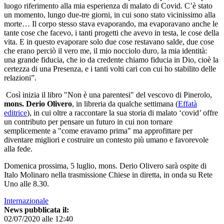
luogo riferimento alla mia esperienza di malato di Covid. C’è stato
un momento, lungo due-tre giorni, in cui sono stato vicinissimo alla
morte… Il corpo stesso stava evaporando, ma evaporavano anche le
tante cose che facevo, i tanti progetti che avevo in testa, le cose della
vita. E in questo evaporare solo due cose restavano salde, due cose
che erano perciò il vero me, il mio nocciolo duro, la mia identità:
una grande fiducia, che io da credente chiamo fiducia in Dio, cioè la
certezza di una Presenza, e i tanti volti cari con cui ho stabilito delle
relazioni”.
Così inizia il libro "Non è una parentesi" del vescovo di Pinerolo,
mons. Derio Olivero
, in libreria da qualche settimana (
Effatà
editrice
), in cui oltre a raccontare la sua storia di malato ‘covid’ offre
un contributo per pensare un futuro in cui non tornare
semplicemente a "come eravamo prima" ma approfittare per
diventare migliori e costruire un contesto più umano e favorevole
alla fede.
Domenica prossima, 5 luglio, mons. Derio Olivero sarà ospite di
Italo Molinaro nella trasmissione Chiese in diretta, in onda su Rete
Uno alle 8.30.
Internazionale
News pubblicata il:
02/07/2020 alle 12:40