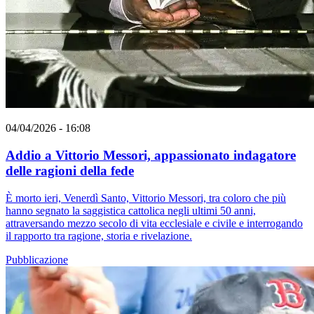
04/04/2026 - 16:08
Addio a Vittorio Messori, appassionato indagatore
delle ragioni della fede
È morto ieri, Venerdì Santo, Vittorio Messori, tra coloro che più
hanno segnato la saggistica cattolica negli ultimi 50 anni,
attraversando mezzo secolo di vita ecclesiale e civile e interrogando
il rapporto tra ragione, storia e rivelazione.
Pubblicazione