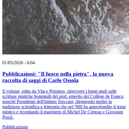
01/05/2026 - 6:04
Pubblicazioni: "Il fuoco nella pietra", la nuova
raccolta di saggi di Carlo Ossola
Il volume, edito da Vita e Pensiero, ripercorre i lungi studi sulle
scritture mistiche femminili del prof. emerito del Collège de France,
nonché Presidente dell'Istituto Treccani, rileggendo inoltre la
tradizione scientifica e letteraria che nel '900 ha approfondito il tema
mistico e ricordando il magistero di Michel De Certeau e Giovanni
Pozzi.
Pubblicazione