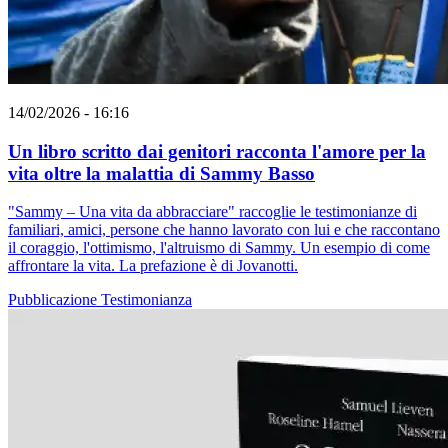
14/02/2026 - 16:16
Un libro scritto dai genitori racconta l'amore per la
vita oltre la malattia di Sammy Basso
"Sammy – Una vita da abbracciare" raccoglie le testimonianze di
familiari, amici, persone che hanno lavorato con lui e che raccontano
il coraggio, l'ottimismo, l'altruismo di Sammy. Un esempio di come
affrontare la vita. La prefazione è di Jovanotti.
Pubblicazione
Testimonianza