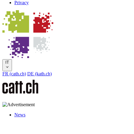
Privacy
IT
FR (cath.ch)
DE (kath.ch)
News