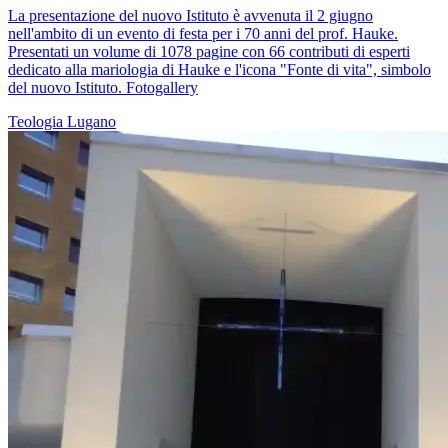
La presentazione del nuovo Istituto è avvenuta il 2 giugno
nell'ambito di un evento di festa per i 70 anni del prof. Hauke.
Presentati un volume di 1078 pagine con 66 contributi di esperti
dedicato alla mariologia di Hauke e l'icona "Fonte di vita", simbolo
del nuovo Istituto. Fotogallery
Teologia
Lugano