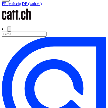
FR (cath.ch)
DE (kath.ch)