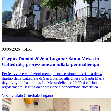
03/06/2026 - 14:51
Corpus Domini 2026 a Lugano: Santa Messa in
Cattedrale, processione annullata per maltempo
Per le avverse condizioni meteo, la processione eucaristica del 4
giugno dalla Cattedrale di San Lorenzo alla chiesa di Santa Maria
degli Angioli è annullata. La Messa delle ore 20.00 si celebra
regolarmente, seguita da adorazione e benedizione eucaristica.
Vescovoalain
Cattedrale
Lugano