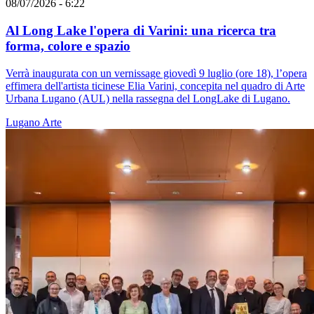
08/07/2026 - 6:22
Al Long Lake l'opera di Varini: una ricerca tra
forma, colore e spazio
Verrà inaugurata con un vernissage giovedì 9 luglio (ore 18), l’opera
effimera dell'artista ticinese Elia Varini, concepita nel quadro di Arte
Urbana Lugano (AUL) nella rassegna del LongLake di Lugano.
Lugano
Arte