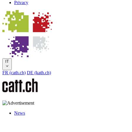
Privacy
IT
FR (cath.ch)
DE (kath.ch)
News