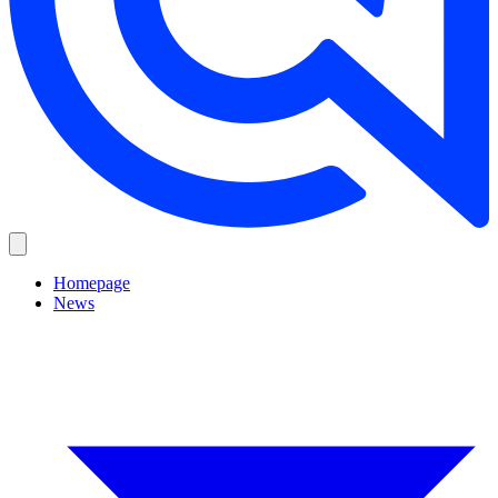
Homepage
News