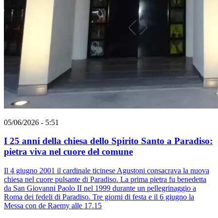
05/06/2026 - 5:51
I 25 anni della chiesa dello Spirito Santo a Paradiso:
pietra viva nel cuore del comune
Il 4 giugno 2001 il cardinale ticinese Agustoni consacrava la nuova
chiesa nel cuore pulsante di Paradiso. La prima pietra fu benedetta
da San Giovanni Paolo II nel 1999 durante un pellegrinaggio a
Roma dei fedeli di Paradiso. Tre giorni di festa e il 6 giugno la
Messa con de Raemy alle 17.15