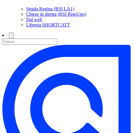
Strada Regina (RSI LA1)
Chiese in diretta (RSI ReteUno)
Dal web
Libreria SHORTCATT