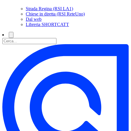
Strada Regina (RSI LA1)
Chiese in diretta (RSI ReteUno)
Dal web
Libreria SHORTCATT