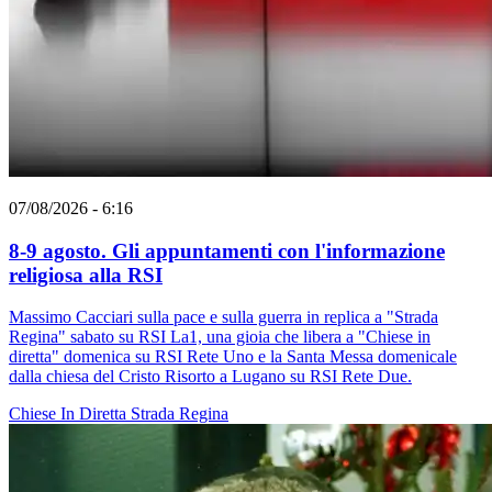
07/08/2026 - 6:16
8-9 agosto. Gli appuntamenti con l'informazione
religiosa alla RSI
Massimo Cacciari sulla pace e sulla guerra in replica a "Strada
Regina" sabato su RSI La1, una gioia che libera a "Chiese in
diretta" domenica su RSI Rete Uno e la Santa Messa domenicale
dalla chiesa del Cristo Risorto a Lugano su RSI Rete Due.
Chiese In Diretta
Strada Regina