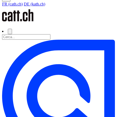
FR (cath.ch)
DE (kath.ch)