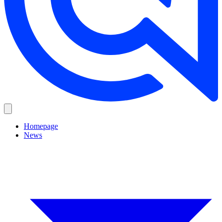
Homepage
News