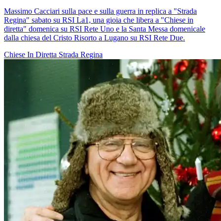
Massimo Cacciari sulla pace e sulla guerra in replica a "Strada
Regina" sabato su RSI La1, una gioia che libera a "Chiese in
diretta" domenica su RSI Rete Uno e la Santa Messa domenicale
dalla chiesa del Cristo Risorto a Lugano su RSI Rete Due.
Chiese In Diretta
Strada Regina