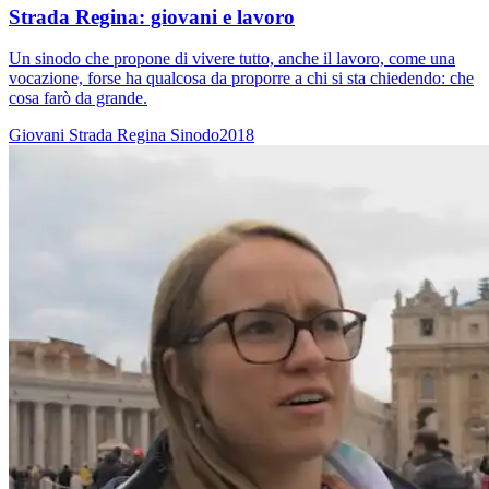
Strada Regina: giovani e lavoro
Un sinodo che propone di vivere tutto, anche il lavoro, come una
vocazione, forse ha qualcosa da proporre a chi si sta chiedendo: che
cosa farò da grande.
Giovani
Strada Regina
Sinodo2018