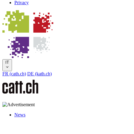
Privacy
IT
FR (cath.ch)
DE (kath.ch)
News