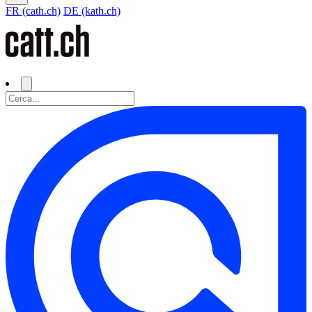
FR (cath.ch)
DE (kath.ch)