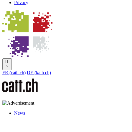
Privacy
IT
FR (cath.ch)
DE (kath.ch)
News