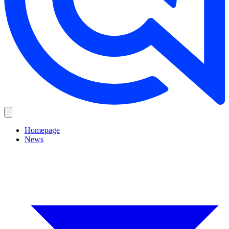
Homepage
News