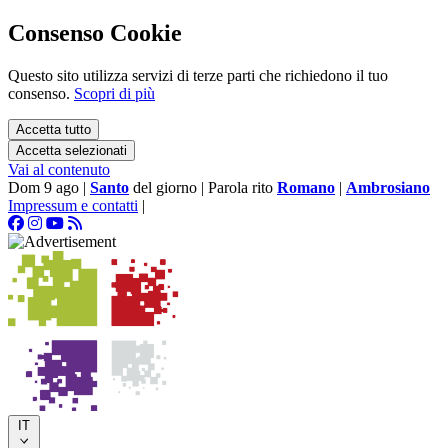
Consenso Cookie
Questo sito utilizza servizi di terze parti che richiedono il tuo
consenso.
Scopri di più
Accetta tutto
Accetta selezionati
Vai al contenuto
Dom 9 ago
|
Santo
del giorno
|
Parola rito
Romano
|
Ambrosiano
Impressum e contatti
|
IT