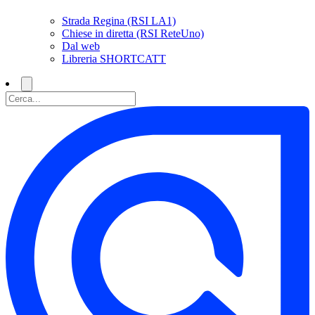
Strada Regina (RSI LA1)
Chiese in diretta (RSI ReteUno)
Dal web
Libreria SHORTCATT